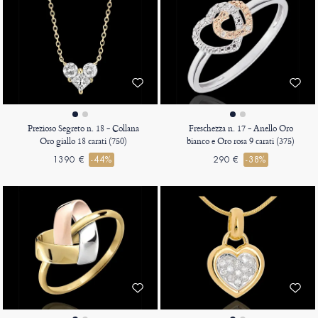
Prezioso Segreto n. 18 - Collana
Freschezza n. 17 - Anello Oro
Oro giallo 18 carati (750)
bianco e Oro rosa 9 carati (375)
1390 €
-44%
290 €
-38%