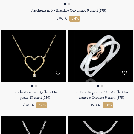
Freschezza n. 6 - Bracciale Oro bianco 9 carati (375)
390 €
-34%
Freschezza n. 37 - Collana Oro
Prezioso Segreto n. 11 - Anello Oro
giallo 18 carati (750)
bianco e Oro rosa 9 carati (375)
690 €
-44%
390 €
-38%