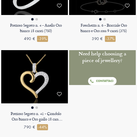
Prezioso Segreto n. 4 - Anello Oro
Freschezza n. 6 - Bracciale Oro
bianco 18 carati (750)
bianco e Oro rosa 9 carati (375)
490 €
-39%
390 €
-37%
Need help choosing a
piece of jewellery?
CONTATTACI
Prezioso Segreto n. 41 - Ciondolo
Oro bianco e Oro giallo 18 carati
(750)
790 €
-44%