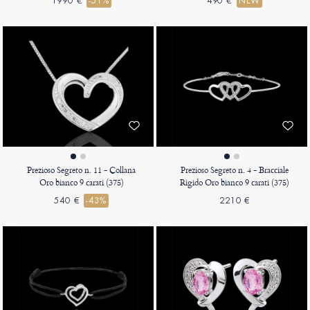
1990 €
-51%
490 €
NEW
Prezioso Segreto n. 11 - Collana
Prezioso Segreto n. 4 - Bracciale
Oro bianco 9 carati (375)
Rigido Oro bianco 9 carati (375)
540 €
-43%
2210 €