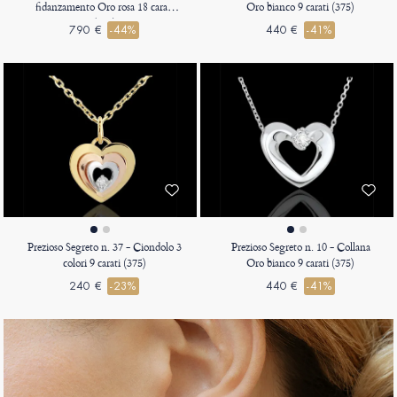
fidanzamento Oro rosa 18 carati
Oro bianco 9 carati (375)
(750)
790 €
-44%
440 €
-41%
Prezioso Segreto n. 37 - Ciondolo 3
Prezioso Segreto n. 10 - Collana
colori 9 carati (375)
Oro bianco 9 carati (375)
240 €
-23%
440 €
-41%