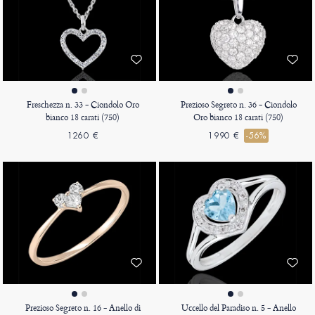
Freschezza n. 33 - Ciondolo Oro
Prezioso Segreto n. 36 - Ciondolo
bianco 18 carati (750)
Oro bianco 18 carati (750)
1260 €
1990 €
-56%
Prezioso Segreto n. 16 - Anello di
Uccello del Paradiso n. 5 - Anello