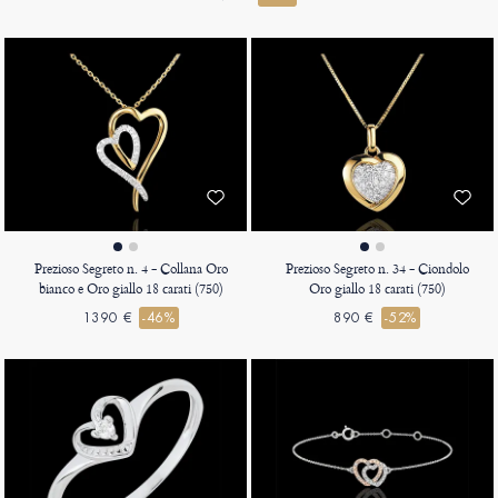
Prezioso Segreto n. 4 - Collana Oro
Prezioso Segreto n. 34 - Ciondolo
bianco e Oro giallo 18 carati (750)
Oro giallo 18 carati (750)
1390 €
-46%
890 €
-52%