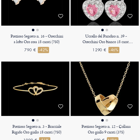
Prezioso Segreto n. 16 - Orecchini
Uccello del Paradiso n. 39 -
a lobo Oro rosa 18 carati (750)
Orecchini Oro bianco 18 carati
(750)
790 €
-42%
1290 €
-46%
Prezioso Segreto n. 3 - Bracciale
Prezioso Segreto n. 12 - Collana
Rigido Oro giallo 18 carati (750)
Oro giallo 9 carati (375)