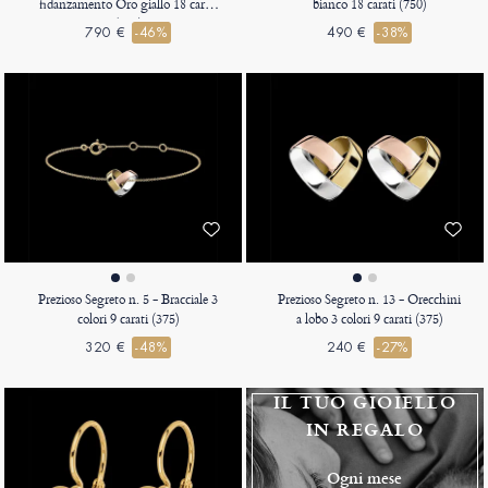
fidanzamento Oro giallo 18 carati
bianco 18 carati (750)
(750)
790 €
-46%
490 €
-38%
Prezioso Segreto n. 5 - Bracciale 3
Prezioso Segreto n. 13 - Orecchini
colori 9 carati (375)
a lobo 3 colori 9 carati (375)
320 €
-48%
240 €
-27%
IL TUO GIOIELLO
IN REGALO
Ogni mese