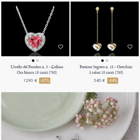
Uccello del Paradiso n. 3 - Collana
Prezioso Segreto n. 15 - Orecchini
Oro bianco 18 carati (750)
3 colori 18 carati (750)
1290 €
-47%
540 €
-44%