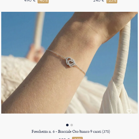
490 €
-40%
240 €
-25%
Freschezza n. 6 - Bracciale Oro bianco 9 carati (375)