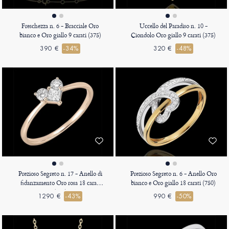
Freschezza n. 6 - Bracciale Oro
Uccello del Paradiso n. 10 -
bianco e Oro giallo 9 carati (375)
Ciondolo Oro giallo 9 carati (375)
390 €
-34%
320 €
-48%
Prezioso Segreto n. 17 - Anello di
Prezioso Segreto n. 6 - Anello Oro
fidanzamento Oro rosa 18 carati
bianco e Oro giallo 18 carati (750)
(750)
1290 €
-43%
990 €
-50%