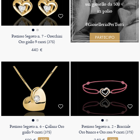
un gioiello da 500 €
in palio
#GioielleriaPerTutti
Prezioso Segreto n. 7 - Orecchini
PARTECIPO
Oro giallo 9 carati (375)
440 €
Prezioso Segreto n. 6 - Collana Oro
Prezioso Segreto n. 2 - Bracciale
giallo 9 carati (375)
Oro bianco e Oro rosa 9 carati (375)