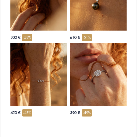
800 €
-59%
610 €
-51%
450 €
-48%
390 €
-49%