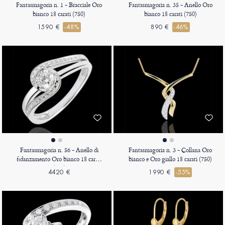
Fantasmagoria n. 1 - Bracciale Oro
Fantasmagoria n. 35 - Anello Oro
bianco 18 carati (750)
bianco 18 carati (750)
1590 €
-48%
890 €
-46%
Fantasmagoria n. 56 - Anello di
Fantasmagoria n. 3 - Collana Oro
fidanzamento Oro bianco 18 carati
bianco e Oro giallo 18 carati (750)
(750)
4420 €
1990 €
-55%