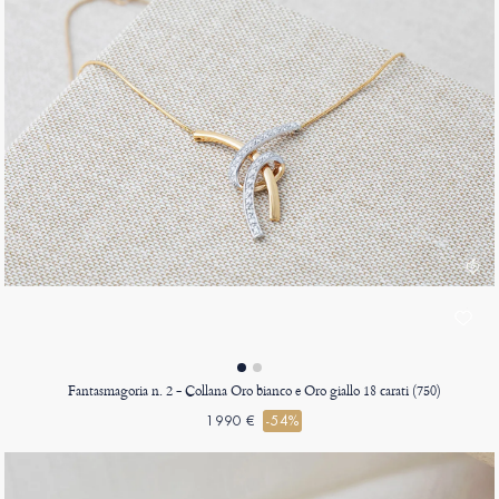
Fantasmagoria n. 2 - Collana Oro bianco e Oro giallo 18 carati (750)
1990 €
-54%