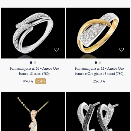
Fantasmagoria n. 26 - Anello Oro
Fantasmagoria n. 32 - Anello Oro
bianco 18 carati (750)
bianco e Oro giallo 18 carati (750)
990 €
-54%
2260 €