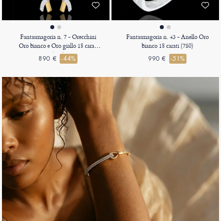
Fantasmagoria n. 7 - Orecchini
Fantasmagoria n. 43 - Anello Oro
Oro bianco e Oro giallo 18 carati
bianco 18 carati (750)
(750)
890 €
-44%
990 €
-51%