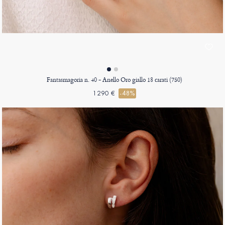
Fantasmagoria n. 40 - Anello Oro giallo 18 carati (750)
1290 €
-48%