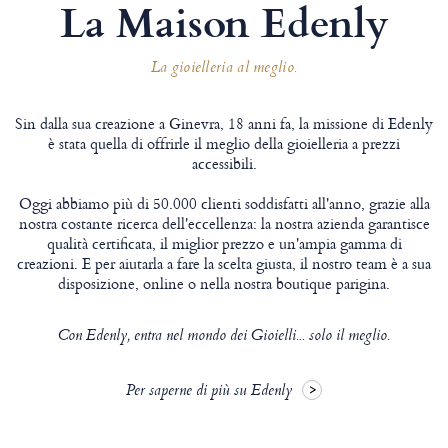
La Maison Edenly
La gioielleria al meglio.
Sin dalla sua creazione a Ginevra, 18 anni fa, la missione di Edenly
è stata quella di offrirle il meglio della gioielleria a prezzi
accessibili.
Oggi abbiamo più di 50.000 clienti soddisfatti all'anno, grazie alla
nostra costante ricerca dell'eccellenza: la nostra azienda garantisce
qualità certificata, il miglior prezzo e un'ampia gamma di
creazioni. E per aiutarla a fare la scelta giusta, il nostro team è a sua
disposizione, online o nella nostra boutique parigina.
Con Edenly, entra nel mondo dei Gioielli... solo il meglio.
Per saperne di più su Edenly