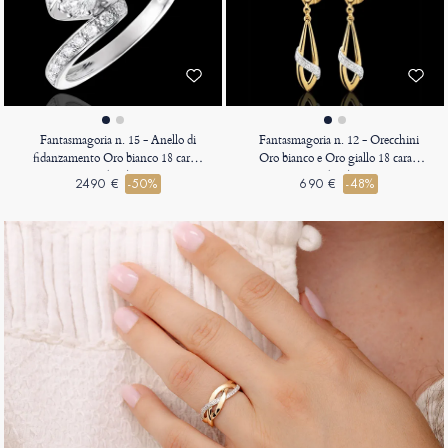
Fantasmagoria n. 15 - Anello di
Fantasmagoria n. 12 - Orecchini
fidanzamento Oro bianco 18 carati
Oro bianco e Oro giallo 18 carati
(750)
(750)
2490 €
-50%
690 €
-48%