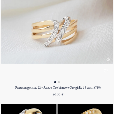
Fantasmagoria n. 22 - Anello Oro bianco e Oro giallo 18 carati (750)
2650 €