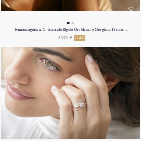
Fantasmagoria n. 2 - Bracciale Rigido Oro bianco e Oro giallo 18 carati (750)
3990 €
-54%