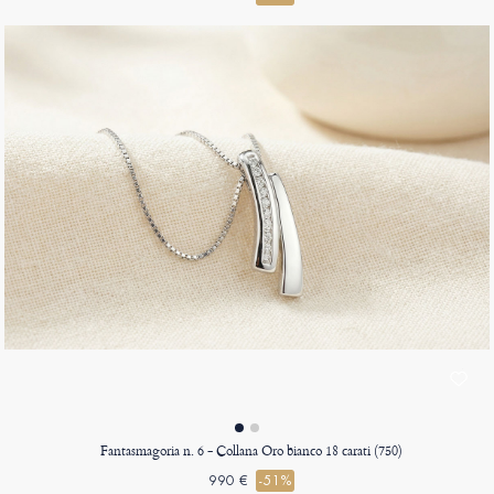
Fantasmagoria n. 6 - Collana Oro bianco 18 carati (750)
990 €
-51%