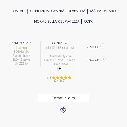
CONTATTI
CONDIZIONI GENERALI DI VENDITA
MAPPA DEL SITO
NORME SULLA RISERVATEZZA
GDPR
SEDE SOCIALE
CONTATTO
RESO UE
(No resi)
+33 (0)1 87 66 21 42
EDENLY SA
Rue de Rive 4
info-it@edenly.com
1204 Ginevra
Lun-Ven : 09:00-13:00 /
RESO CH
SVIZZERA
14:00-18:00
4.8 
(24 460)
Torna in alto