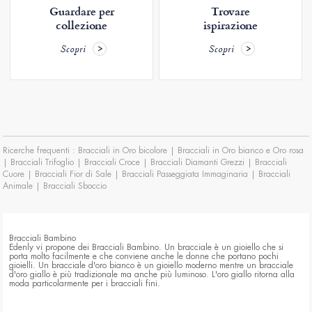
Guardare per
Trovare
collezione
ispirazione
Scopri
Scopri
Ricerche frequenti :
Bracciali in Oro bicolore
|
Bracciali in Oro bianco e Oro rosa
|
Bracciali Trifoglio
|
Bracciali Croce
|
Bracciali Diamanti Grezzi
|
Bracciali
Cuore
|
Bracciali Fior di Sale
|
Bracciali Passeggiata Immaginaria
|
Bracciali
Animale
|
Bracciali Sboccio
Bracciali Bambino
Edenly vi propone dei Bracciali Bambino. Un bracciale è un gioiello che si
porta molto facilmente e che conviene anche le donne che portano pochi
gioielli. Un bracciale d'oro bianco è un gioiello moderno mentre un bracciale
d'oro giallo è più tradizionale ma anche più luminoso. L'oro giallo ritorna alla
moda particolarmente per i bracciali fini.