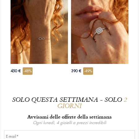
450 €
-48%
390 €
-49%
SOLO QUESTA SETTIMANA - SOLO
2
GIORNI
Avvisami delle offerte della settimana
Ogni lunedì, 4 gioielli a prezzi incredibili