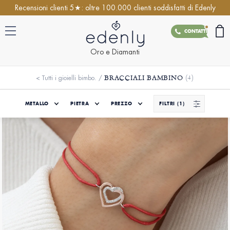
Recensioni clienti 5★: oltre 100.000 clienti soddisfatti di Edenly
CONTATTI
Oro e Diamanti
BRACCIALI BAMBINO
(4)
<
Tutti i gioielli bimbo.
/
METALLO
PIETRA
PREZZO
FILTRI
(1)