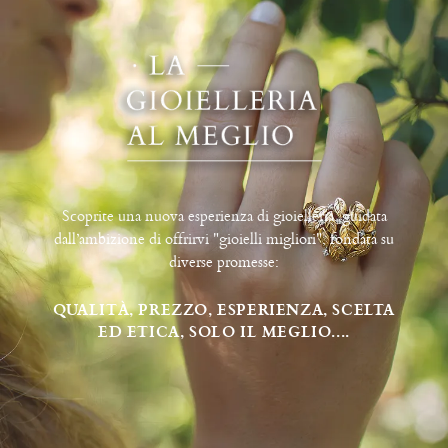
Scoprite una nuova esperienza di gioielleria, guidata
dall’ambizione di offrirvi "gioielli migliori", fondata su
diverse promesse:
QUALITÀ, PREZZO, ESPERIENZA, SCELTA
ED ETICA, SOLO IL MEGLIO....