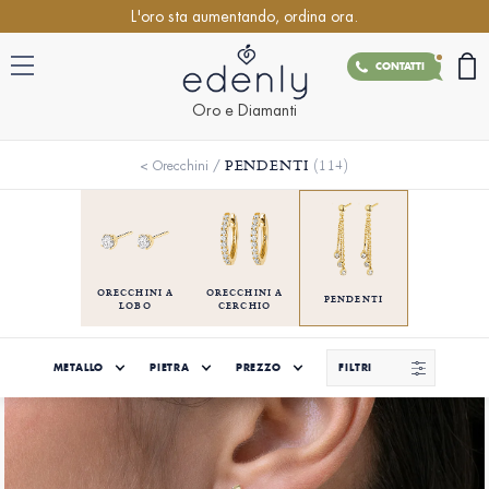
L'oro sta aumentando, ordina ora.
CONTATTI
Oro e Diamanti
PENDENTI
(114)
<
Orecchini
/
ORECCHINI A
ORECCHINI A
PENDENTI
LOBO
CERCHIO
METALLO
PIETRA
PREZZO
FILTRI