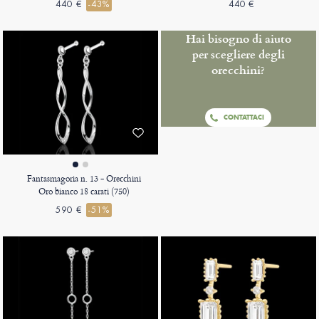
440 €
-43%
440 €
Hai bisogno di aiuto
per scegliere degli
orecchini?
CONTATTACI
Fantasmagoria n. 13 - Orecchini
Oro bianco 18 carati (750)
590 €
-51%