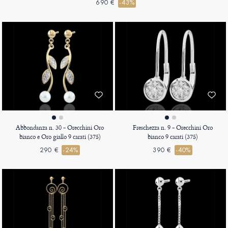
690 €
-43%
Abbondanza n. 30 - Orecchini Oro
Freschezza n. 9 - Orecchini Oro
bianco e Oro giallo 9 carati (375)
bianco 9 carati (375)
290 €
-24%
390 €
-40%