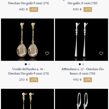
Orecchini Oro giallo 9 carati (375)
Oro giallo 18 carati (750)
440 €
-43%
890 €
-41%
Uccello del Paradiso n. 36 -
Abbondanza n. 22 - Orecchini Oro
Orecchini Oro giallo 9 carati (375)
bianco 18 carati (750)
250 €
-29%
990 €
-49%