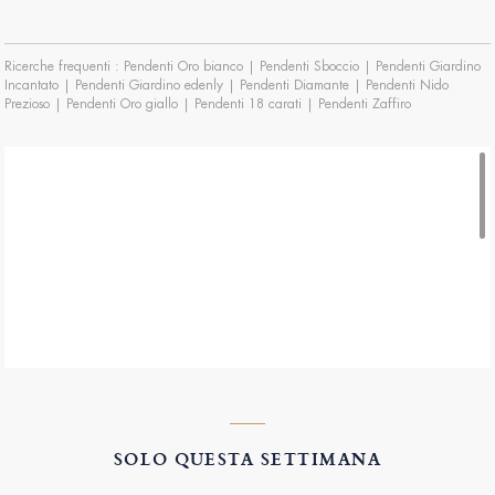
Ricerche frequenti :
Pendenti Oro bianco
|
Pendenti Sboccio
|
Pendenti Giardino
Incantato
|
Pendenti Giardino edenly
|
Pendenti Diamante
|
Pendenti Nido
Prezioso
|
Pendenti Oro giallo
|
Pendenti 18 carati
|
Pendenti Zaffiro
"
Cosa sono gli orecchini pendenti?
Come indicato dal loro nome, quelli pendenti sono orecchini che pendono dal
lobo dell'orecchio. Se hanno dei diamanti, orneranno il viso di colei che li
indossa conferendole un vero riflesso di luce. Se hanno una forma originale,
piaceranno di sicuro a tutte le donne moderne che apprezzano i cambiamenti.
In oro giallo o in oro bianco, edenly propone una vasta scelta di modelli di
orecchini pendenti. Su alcuni i diamanti sono disposti lungo tutto l'orecchino,
mentre su altri i diamanti pendono all'estremità. Quelli più dritti, i pendenti
classici con diamanti, sono perfetti per le serate importanti.
Come vestire le tue orecchie con un tocco di modernità?
Tra gli orecchini con diamanti, puoi scegliere tra quelli a cerchio, a lobo o
pendenti. Tra tutti gli orecchini, i pendenti con diamanti sono sicuramente i più
moderni. Gli orecchini a lobo e a cerchio hanno forme classiche, mentre i
pendenti possono avere vari design: vortici d'oro e diamanti, cascate, nodi,
SOLO QUESTA SETTIMANA
filini, foglie, serpenti, etc. Sei una persona moderna? I pendenti oro e diamanti
edenly sono fatti per te.