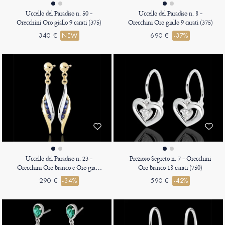
Uccello del Paradiso n. 50 -
Uccello del Paradiso n. 8 -
Orecchini Oro giallo 9 carati (375)
Orecchini Oro giallo 9 carati (375)
340 €
NEW
690 €
-37%
Uccello del Paradiso n. 23 -
Prezioso Segreto n. 7 - Orecchini
Orecchini Oro bianco e Oro giallo
Oro bianco 18 carati (750)
9 carati (375)
290 €
-34%
590 €
-42%