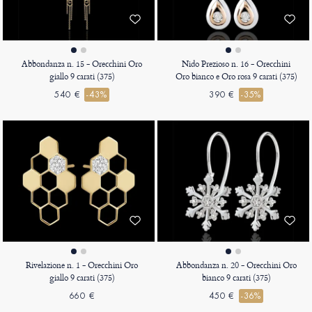
Abbondanza n. 15 - Orecchini Oro
Nido Prezioso n. 16 - Orecchini
giallo 9 carati (375)
Oro bianco e Oro rosa 9 carati (375)
540 €
-43%
390 €
-35%
Rivelazione n. 1 - Orecchini Oro
Abbondanza n. 20 - Orecchini Oro
giallo 9 carati (375)
bianco 9 carati (375)
660 €
450 €
-36%