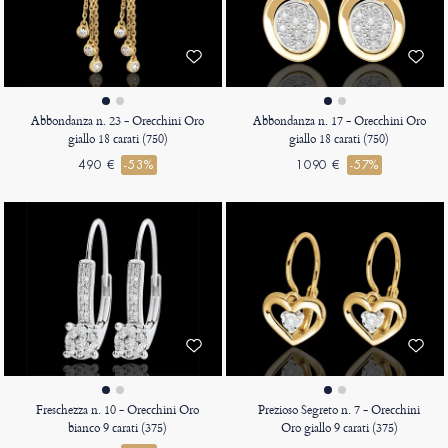
Abbondanza n. 23 - Orecchini Oro
Abbondanza n. 17 - Orecchini Oro
giallo 18 carati (750)
giallo 18 carati (750)
490 €
-53%
1090 €
-57%
Freschezza n. 10 - Orecchini Oro
Prezioso Segreto n. 7 - Orecchini
bianco 9 carati (375)
Oro giallo 9 carati (375)