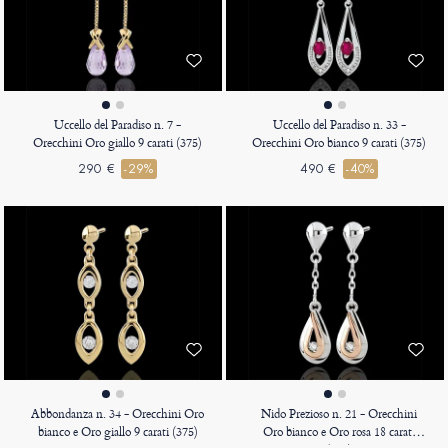
Uccello del Paradiso n. 7 -
Uccello del Paradiso n. 33 -
Orecchini Oro giallo 9 carati (375)
Orecchini Oro bianco 9 carati (375)
290 €
-29%
490 €
-40%
Abbondanza n. 34 - Orecchini Oro
Nido Prezioso n. 21 - Orecchini
bianco e Oro giallo 9 carati (375)
Oro bianco e Oro rosa 18 carati