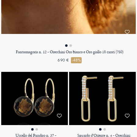
Fantasmagoria n. 12 - Orecchini Oro bianco e Oro giallo 18 carati (750)
690 €
-48%
Uccello del Paradiso n. 37 -
Sguardo d'Oriente n. 4 - Orecchini