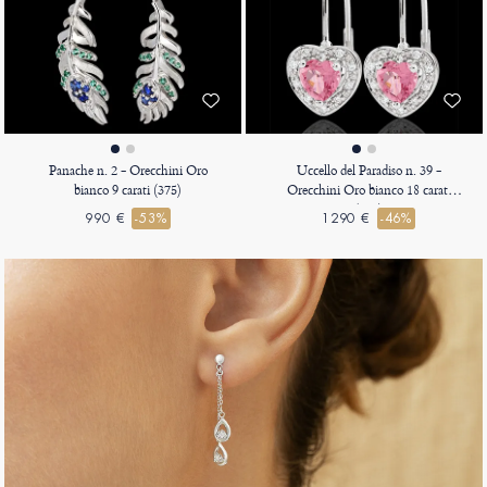
Panache n. 2 - Orecchini Oro
Uccello del Paradiso n. 39 -
bianco 9 carati (375)
Orecchini Oro bianco 18 carati
(750)
990 €
-53%
1290 €
-46%