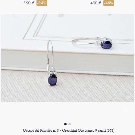
(750)
390 €
-34%
490 €
-48%
Uccello del Paradiso n. 8 - Orecchini Oro bianco 9 carati (375)