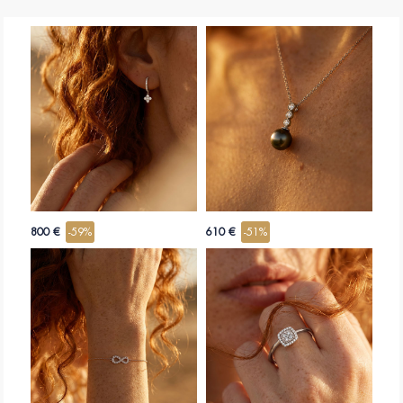
I pendenti sono perfetti con un
anello d'oro
e un bracciale. Una
collana
potrebbe invece essere eccessiva se abbinata a orecchini pendenti voluminosi.
"
800 €
-59%
610 €
-51%