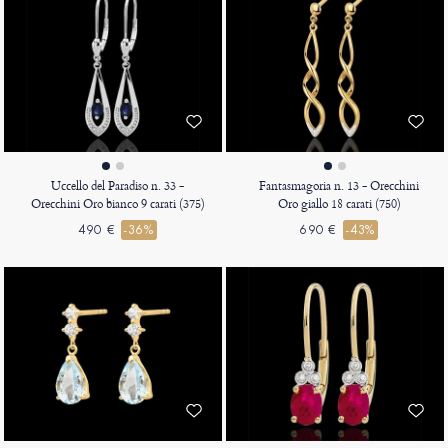
Uccello del Paradiso n. 33 -
Fantasmagoria n. 13 - Orecchini
Orecchini Oro bianco 9 carati (375)
Oro giallo 18 carati (750)
490 €
-36%
690 €
-43%