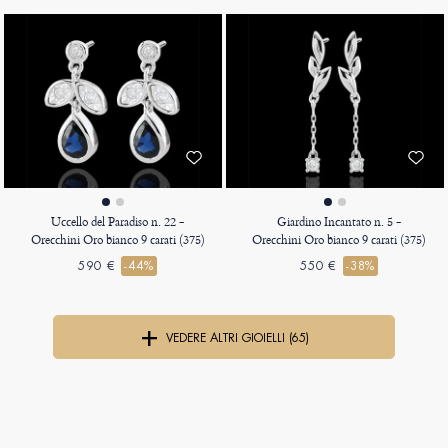
Uccello del Paradiso n. 22 -
Giardino Incantato n. 5 -
Orecchini Oro bianco 9 carati (375)
Orecchini Oro bianco 9 carati (375)
590 €
-44%
550 €
-38%
VEDERE ALTRI GIOIELLI (65)