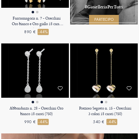
#GioielleriaPerTutti
Fantasmagoria n. 7 - Orecchini
PARTECIPO
Oro bianco e Oro giallo 18 carati
(750)
890 €
-44%
Abbondanza n. 28 - Orecchini Oro
Prezioso Segreto n. 15 - Orecchini
bianco 18 carati (750)
3 colori 18 carati (750)
990 €
-44%
540 €
-44%