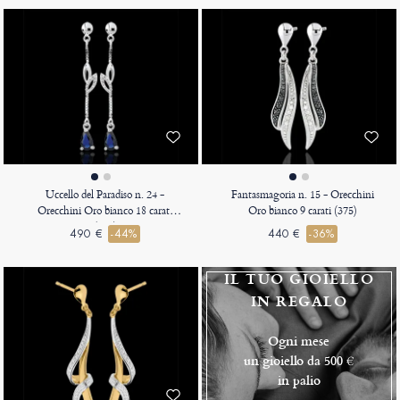
Uccello del Paradiso n. 24 -
Fantasmagoria n. 15 - Orecchini
Orecchini Oro bianco 18 carati
Oro bianco 9 carati (375)
(750)
490 €
-44%
440 €
-36%
IL TUO GIOIELLO
IN REGALO
Ogni mese
un gioiello da 500 €
in palio