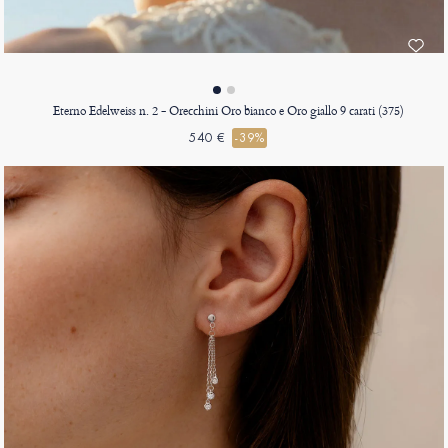
Eterno Edelweiss n. 2 - Orecchini Oro bianco e Oro giallo 9 carati (375)
540 €
-39%