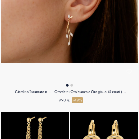
Giardino Incantato n. 1 - Orecchini Oro bianco e Oro giallo 18 carati (750)
990 €
-49%