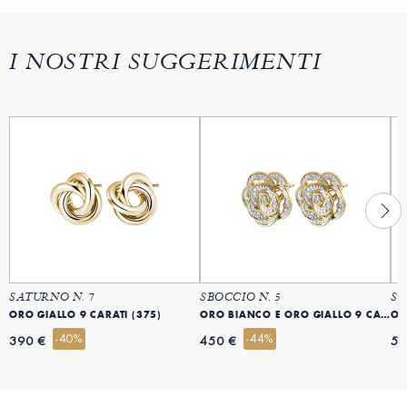
I NOSTRI SUGGERIMENTI
SATURNO N. 7
SBOCCIO N. 5
SB
ORO GIALLO 9 CARATI (375)
ORO BIANCO E ORO GIALLO 9 CARATI (375)
OR
-40%
-44%
390 €
450 €
54