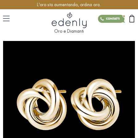
L'oro sta aumentando, ordina ora.
CONTATTI
Oro e Diamanti