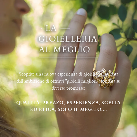
Scoprite una nuova esperienza di gioielleria, guidata
dall’ambizione di offrirvi "gioielli migliori", fondata su
diverse promesse:
QUALITÀ, PREZZO, ESPERIENZA, SCELTA
ED ETICA, SOLO IL MEGLIO....