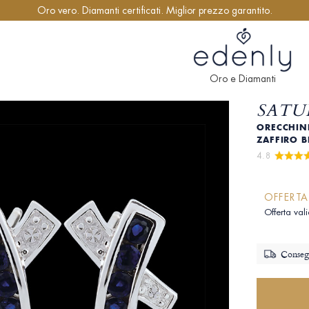
Oro vero. Diamanti certificati. Miglior prezzo garantito.
Oro e Diamanti
SATU
ORECCHINI
ZAFFIRO 
4.8 
OFFERTA
Offerta val
Consegn