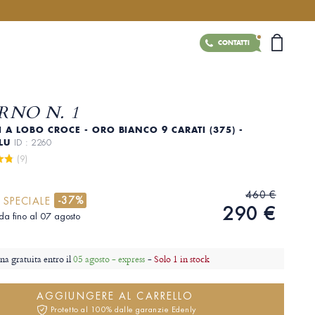
CONTATTI
RNO N. 1
 A LOBO CROCE - ORO BIANCO 9 CARATI (375) -
BLU
ID : 2260
 (9)
460 €
-37%
 SPECIALE
290 €
ida fino al 07 agosto
a gratuita entro il
05 agosto - express
-
Solo 1 in stock
AGGIUNGERE AL CARRELLO
Protetto al 100% dalle garanzie Edenly