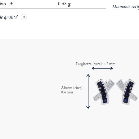
tivo
0.68 g.
Diamante certif
de qualita'
Larghezza (circa): 5.8 mm
Altezza (circa):
8.4 mm