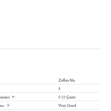
Zaffiro blu
8
minimo
0.22 Carati
+
ima
Very Good
+