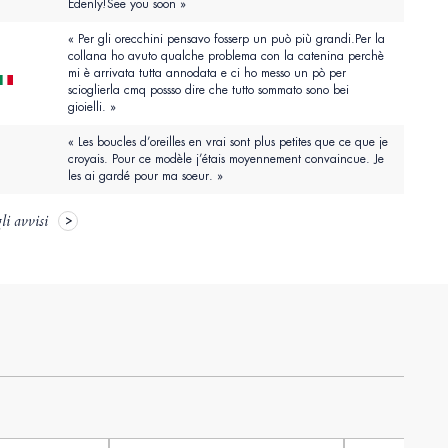
Edenly!See you soon »
« Per gli orecchini pensavo fosserp un può più grandi.Per la
collana ho avuto qualche problema con la catenina perchè
mi è arrivata tutta annodata e ci ho messo un pò per
scioglierla cmq possso dire che tutto sommato sono bei
gioielli. »
« Les boucles d’oreilles en vrai sont plus petites que ce que je
croyais. Pour ce modèle j’étais moyennement convaincue. Je
les ai gardé pour ma soeur. »
li avvisi