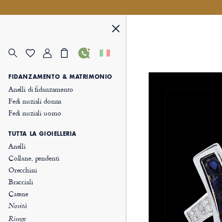
FIDANZAMENTO & MATRIMONIO
Anelli di fidanzamento
Fedi nuziali donna
Fedi nuziali uomo
TUTTA LA GIOIELLERIA
Anelli
Collane, pendenti
Orecchini
Bracciali
Catene
Novità
Rivage