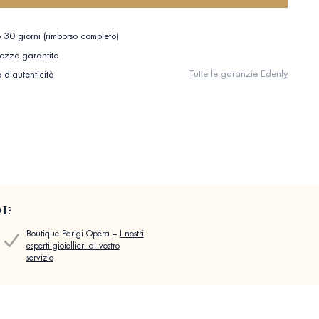
 30 giorni (rimborso completo)
rezzo garantito
Tutte le garanzie Edenly
o d'autenticità
I?
Boutique Parigi Opéra –
I nostri
esperti gioiellieri al vostro
servizio