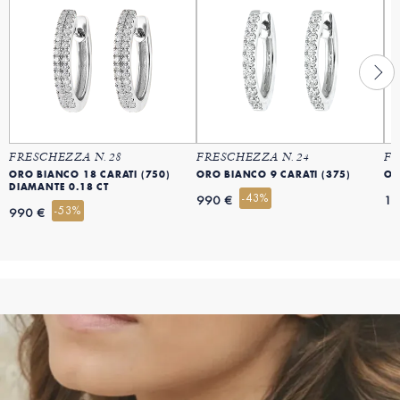
FRESCHEZZA N. 28
FRESCHEZZA N. 24
FR
ORO BIANCO 18 CARATI (750)
ORO BIANCO 9 CARATI (375)
OR
DIAMANTE 0.18 CT
-43%
990 €
12
-53%
990 €