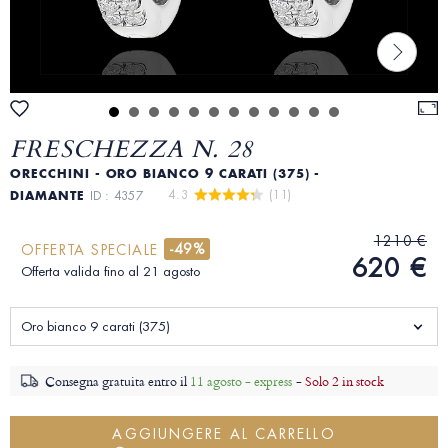
FRESCHEZZA N. 28
ORECCHINI - ORO BIANCO 9 CARATI (375) -
4.3 
 (11)
DIAMANTE
ID : 4357
1210 €
-49%
OFFERTA SPECIALE
620 €
Offerta valida fino al 21 agosto
Oro bianco 9 carati (375)
Consegna gratuita entro il
11 agosto - express
-
Solo 2 in stock
AGGIUNGERE AL CARRELLO