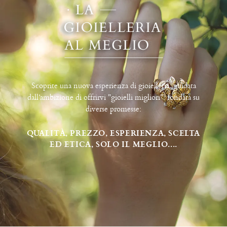
Scoprite una nuova esperienza di gioielleria, guidata
dall’ambizione di offrirvi "gioielli migliori", fondata su
diverse promesse:
QUALITÀ, PREZZO, ESPERIENZA, SCELTA
ED ETICA, SOLO IL MEGLIO....