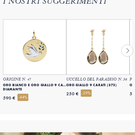
I NOSTRI SUGGERIMENTI
ORIGINE N. 47
UCCELLO DEL PARADISO N. 36
PR
ORO BIANCO E ORO GIALLO 9 CARATI (375)
ORO GIALLO 9 CARATI (375)
OR
DIAMANTE
-29%
250 €
54
-44%
590 €