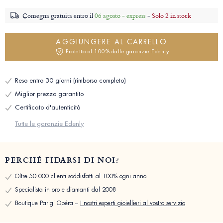
Consegna gratuita entro il
06 agosto - express
-
Solo 2 in stock
AGGIUNGERE AL CARRELLO
Protetto al 100% dalle garanzie Edenly
Reso entro 30 giorni (rimborso completo)
Miglior prezzo garantito
Certificato d'autenticità
Tutte le garanzie Edenly
PERCHÉ FIDARSI DI NOI?
Oltre 50.000 clienti soddisfatti al 100% ogni anno
Specialista in oro e diamanti dal 2008
Boutique Parigi Opéra –
I nostri esperti gioiellieri al vostro servizio