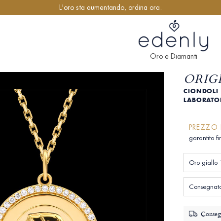
L'oro sta aumentando, ordina ora.
Oro e Diamanti
ORIGI
CIONDOLI 
LABORAT
PREZZO 
garantito f
Oro giallo 
Consegnato 
Consegn