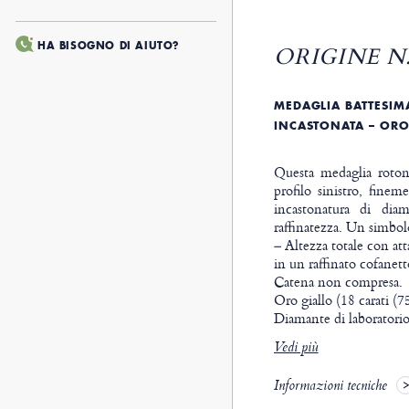
HA BISOGNO DI AIUTO?
ORIGINE N.
MEDAGLIA BATTESI
INCASTONATA – ORO 
Questa medaglia roton
profilo sinistro, finem
incastonatura di diam
raffinatezza. Un simb
– Altezza totale con a
in un raffinato cofanett
Catena non compresa.
Oro giallo (18 carati (75
Diamante di laboratorio 
Vedi più
Informazioni tecniche