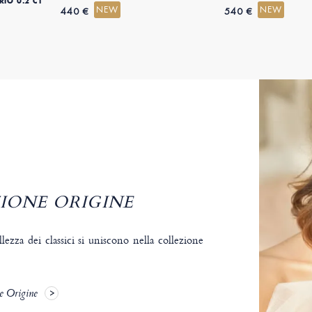
IO 0.2 CT
NEW
NEW
440 €
540 €
IONE ORIGINE
llezza dei classici si uniscono nella collezione
ne Origine