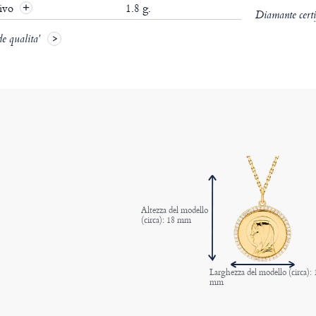
tivo
1.8 g.
Diamante certif
de qualita'
Altezza del modello
(circa): 18 mm
Larghezza del modello (circa): 
mm