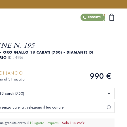
CONTATTI
NE N. 195
- ORO GIALLO 18 CARATI (750) - DIAMANTE DI
ORIO
ID : 4986
DI LANCIO
990 €
ino al 31 agosto
18 carati (750)
senza catena : seleziona il tuo canale
a gratuita entro il
12 agosto - express
-
Solo 1 in stock