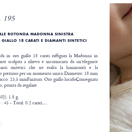
 195
MALE ROTONDA MADONNA SINISTRA
GIALLO 18 CARATI E DIAMANTI SINTETICI
da in oro giallo 18 carati raffigura la Madonna in
ente scolpita a rilievo e incorniciata da un’elegante
anti sintetici che ne esalta la luminosità e la
olo prezioso per un momento unico.Diametro: 18 mm
ttacco: 23,5 mmFinitura: Oro giallo lucidoConsegnata
o, pronta da regalare
0)): 1.8 g.
: 45 - Total: 0.2 carati
…