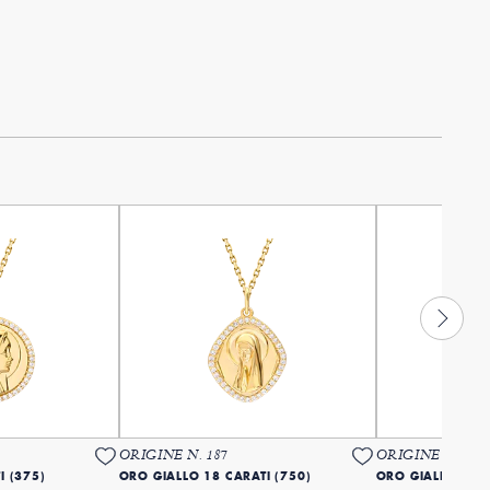
ORIGINE N. 187
ORIGINE N. 193
I (375)
ORO GIALLO 18 CARATI (750)
ORO GIALLO 18 C