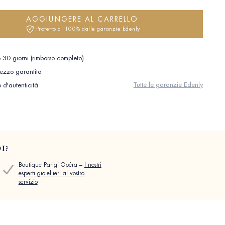
AGGIUNGERE AL CARRELLO
Protetto al 100% dalle garanzie Edenly
 30 giorni (rimborso completo)
rezzo garantito
Tutte le garanzie Edenly
o d'autenticità
I?
Boutique Parigi Opéra –
I nostri
esperti gioiellieri al vostro
servizio