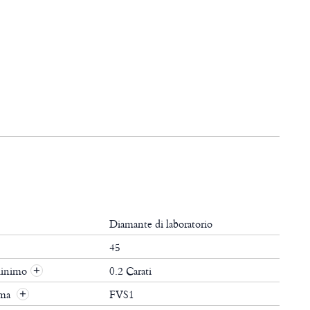
Diamante di laboratorio
45
minimo
0.2 Carati
+
ima
FVS1
+