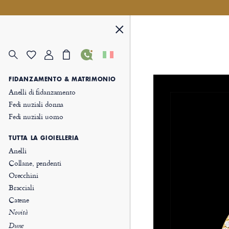
FIDANZAMENTO & MATRIMONIO
Anelli di fidanzamento
Fedi nuziali donna
Fedi nuziali uomo
TUTTA LA GIOIELLERIA
Anelli
Collane, pendenti
Orecchini
Bracciali
Catene
Novità
Dune