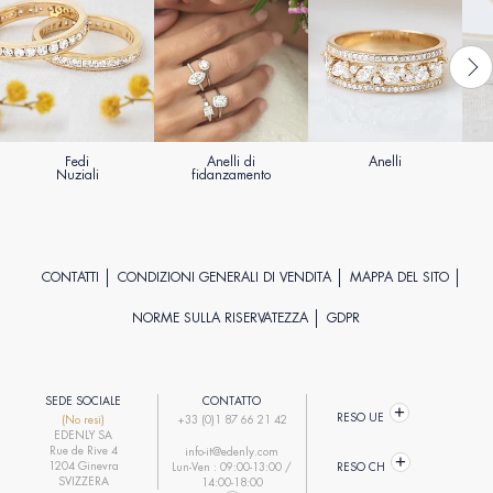
Fedi
Anelli di
Anelli
Nuziali
fidanzamento
CONTATTI
CONDIZIONI GENERALI DI VENDITA
MAPPA DEL SITO
NORME SULLA RISERVATEZZA
GDPR
SEDE SOCIALE
CONTATTO
RESO UE
(No resi)
+33 (0)1 87 66 21 42
EDENLY SA
Rue de Rive 4
info-it@edenly.com
1204 Ginevra
Lun-Ven : 09:00-13:00 /
RESO CH
SVIZZERA
14:00-18:00