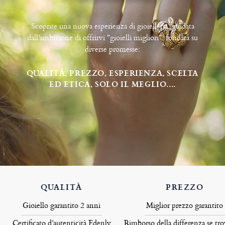
Scoprite una nuova esperienza di gioielleria, guidata
dall’ambizione di offrirvi "gioielli migliori", fondata su
diverse promesse:
QUALITÀ, PREZZO, ESPERIENZA, SCELTA
ED ETICA, SOLO IL MEGLIO....
QUALITÀ
PREZZO
Gioiello garantito 2 anni
Miglior prezzo garantito
Certificato d’autenticità Edenly
Rimborso della differenza se tro