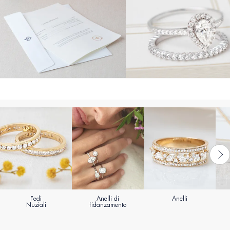
Fedi
Anelli di
Anelli
Nuziali
fidanzamento