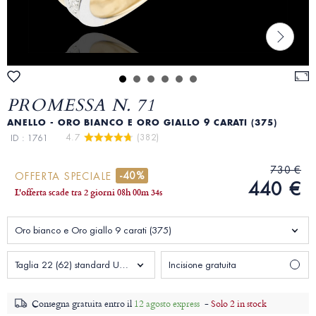
PROMESSA N. 71
ANELLO - ORO BIANCO E ORO GIALLO 9 CARATI (375)
4.7 
 (382)
ID : 1761
730 €
-40%
OFFERTA SPECIALE
440 €
L'offerta scade tra
2 giorni
08
h
00
m
33
s
Oro bianco e Oro giallo 9 carati (375)
Taglia 22 (62) standard Uomo
Incisione gratuita
Consegna gratuita entro il
12 agosto express
-
Solo 2 in stock