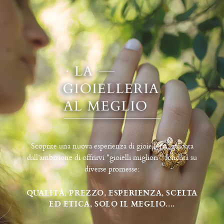
Scoprite una nuova esperienza di gioielleria, guidata
dall’ambizione di offrirvi "gioielli migliori", fondata su
diverse promesse:
QUALITÀ, PREZZO, ESPERIENZA, SCELTA
ED ETICA, SOLO IL MEGLIO....