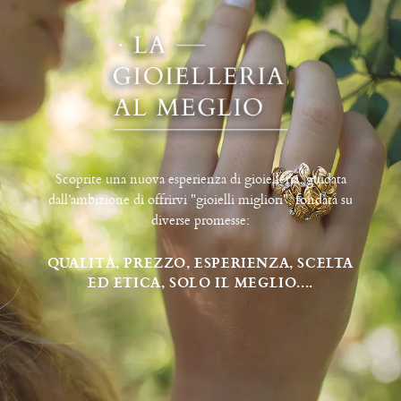
Scoprite una nuova esperienza di gioielleria, guidata
dall’ambizione di offrirvi "gioielli migliori", fondata su
diverse promesse:
QUALITÀ, PREZZO, ESPERIENZA, SCELTA
ED ETICA, SOLO IL MEGLIO....