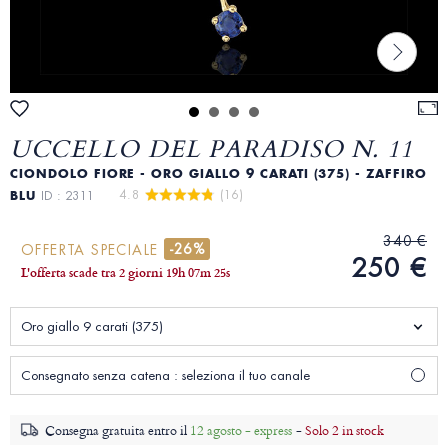
UCCELLO DEL PARADISO N. 11
CIONDOLO FIORE - ORO GIALLO 9 CARATI (375) - ZAFFIRO
4.8 
 (16)
BLU
ID : 2311
340 €
-26%
OFFERTA SPECIALE
250 €
L'offerta scade tra
2 giorni
19
h
07
m
23
s
Oro giallo 9 carati (375)
Consegnato senza catena : seleziona il tuo canale
Consegna gratuita entro il
12 agosto - express
-
Solo 2 in stock