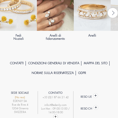
Fedi
Anelli di
Anelli
Nuziali
fidanzamento
CONTATTI
CONDIZIONI GENERALI DI VENDITA
MAPPA DEL SITO
NORME SULLA RISERVATEZZA
GDPR
SEDE SOCIALE
CONTATTO
RESO UE
(No resi)
+33 (0)1 87 66 21 42
EDENLY SA
Rue de Rive 4
info-it@edenly.com
1204 Ginevra
Lun-Ven : 09:00-13:00 /
RESO CH
SVIZZERA
14:00-18:00