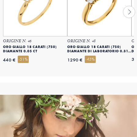
ORIGINE N. 46
ORIGINE N. 48
OR
ORO GIALLO 18 CARATI (750)
ORO GIALLO 18 CARATI (750)
OR
DIAMANTE 0.05 CT
DIAMANTE DI LABORATORIO 0.31 CT
DI
-51%
-45%
34
440 €
1290 €