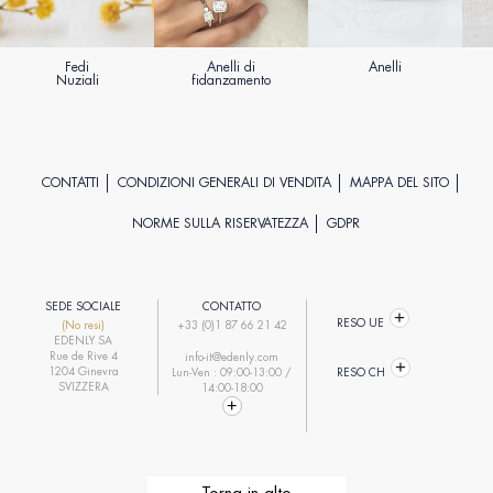
Fedi
Anelli di
Anelli
Nuziali
fidanzamento
CONTATTI
CONDIZIONI GENERALI DI VENDITA
MAPPA DEL SITO
NORME SULLA RISERVATEZZA
GDPR
SEDE SOCIALE
CONTATTO
RESO UE
(No resi)
+33 (0)1 87 66 21 42
EDENLY SA
Rue de Rive 4
info-it@edenly.com
1204 Ginevra
Lun-Ven : 09:00-13:00 /
RESO CH
SVIZZERA
14:00-18:00
Torna in alto