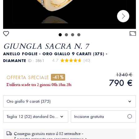
GIUNGLA SACRA N. 7
ANELLO FOGLIE - ORO GIALLO 9 CARATI (375) -
4.7 
 (40)
DIAMANTE
ID : 3861
1340 €
-41%
OFFERTA SPECIALE
790 €
L'offerta scade tra
2 giorni
08
h
18
m
26
s
Oro giallo 9 carati (375)
Taglia 12 (52) standard Donna
Incisione gratuita
Consegna gratuita entro il
02 settembre -