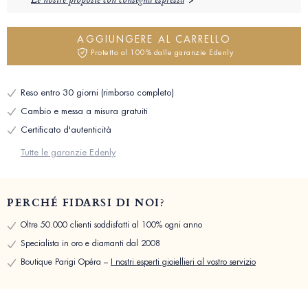
Le nostre proposte con consegna espressa
AGGIUNGERE AL CARRELLO
Protetto al 100% dalle garanzie Edenly
Reso entro 30 giorni (rimborso completo)
Cambio e messa a misura gratuiti
Certificato d'autenticità
Tutte le garanzie Edenly
PERCHÉ FIDARSI DI NOI?
Oltre 50.000 clienti soddisfatti al 100% ogni anno
Specialista in oro e diamanti dal 2008
Boutique Parigi Opéra –
I nostri esperti gioiellieri al vostro servizio