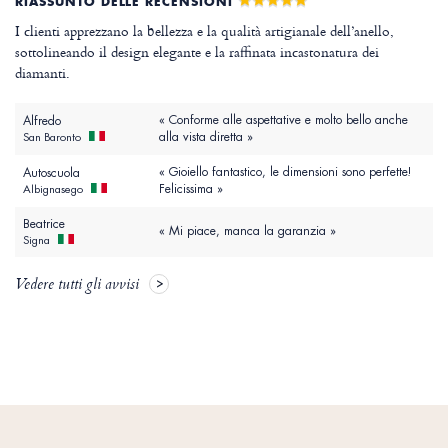
RIASSUNTO DELLE RECENSIONI
I clienti apprezzano la bellezza e la qualità artigianale dell’anello,
sottolineando il design elegante e la raffinata incastonatura dei
diamanti.
« Conforme alle aspettative e molto bello anche
Alfredo
alla vista diretta »
San Baronto
« Gioiello fantastico, le dimensioni sono perfette!
Autoscuola
Felicissima »
Albignasego
Beatrice
« Mi piace, manca la garanzia »
Signa
Vedere tutti gli avvisi