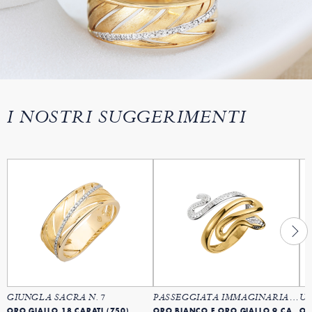
I NOSTRI SUGGERIMENTI
GIUNGLA SACRA N. 7
PASSEGGIATA IMMAGINARIA N. 1
UC
ORO GIALLO 18 CARATI (750)
ORO BIANCO E ORO GIALLO 9 CARATI (375)
OR