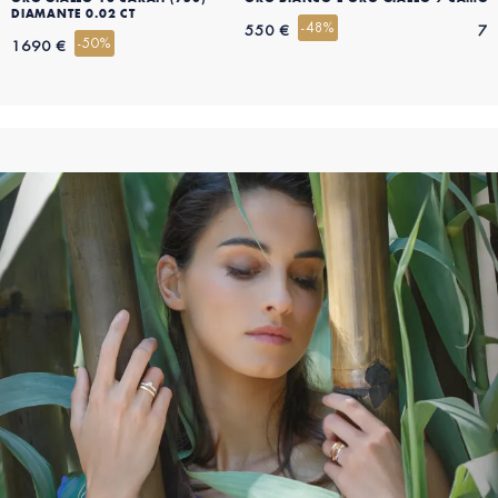
DIAMANTE 0.02 CT
-48%
550 €
79
-50%
1690 €