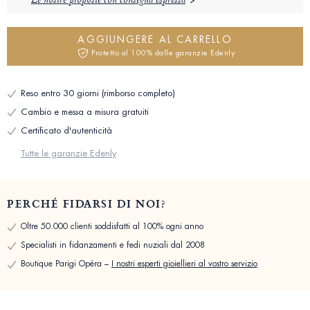
Le nostre proposte con consegna espressa
AGGIUNGERE AL CARRELLO
Protetto al 100% dalle garanzie Edenly
Reso entro 30 giorni (rimborso completo)
Cambio e messa a misura gratuiti
Certificato d'autenticità
Tutte le garanzie Edenly
PERCHÉ FIDARSI DI NOI?
Oltre 50.000 clienti soddisfatti al 100% ogni anno
Specialisti in fidanzamenti e fedi nuziali dal 2008
Boutique Parigi Opéra –
I nostri esperti gioiellieri al vostro servizio