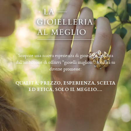
Scoprite una nuova esperienza di gioielleria, guidata
dall’ambizione di offrirvi "gioielli migliori", fondata su
diverse promesse:
QUALITÀ, PREZZO, ESPERIENZA, SCELTA
ED ETICA, SOLO IL MEGLIO....