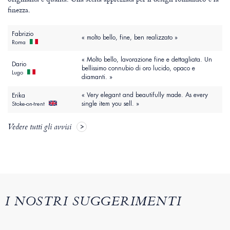
finezza.
Fabrizio
« molto bello, fine, ben realizzato »
Roma
« Molto bello, lavorazione fine e dettagliata. Un
Dario
bellissimo connubio di oro lucido, opaco e
Lugo
diamanti. »
« Very elegant and beautifully made. As every
Erika
single item you sell. »
Stoke-on-trent
Vedere tutti gli avvisi
I NOSTRI SUGGERIMENTI