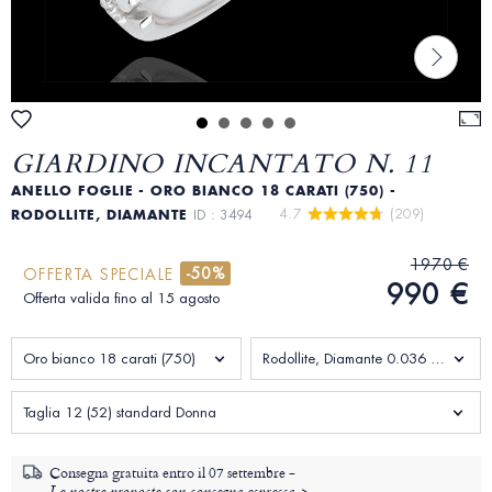
GIARDINO INCANTATO N. 11
ANELLO FOGLIE - ORO BIANCO 18 CARATI (750) -
4.7 
 (209)
RODOLLITE, DIAMANTE
ID : 3494
1970 €
-50%
OFFERTA SPECIALE
990 €
Offerta valida fino al 15 agosto
Oro bianco 18 carati (750)
Rodollite, Diamante 0.036 Carati
Taglia 12 (52) standard Donna
Consegna gratuita entro il
07 settembre -