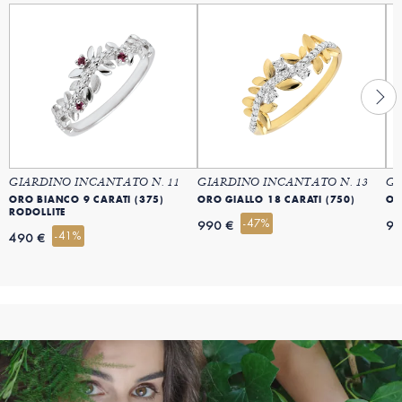
GIARDINO INCANTATO N. 11
GIARDINO INCANTATO N. 13
GI
ORO BIANCO 9 CARATI (375)
ORO GIALLO 18 CARATI (750)
OR
RODOLLITE
-47%
990 €
99
-41%
490 €