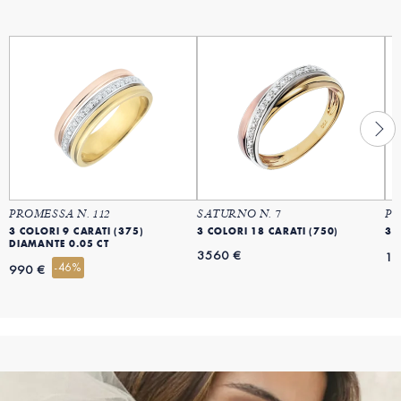
PROMESSA N. 112
SATURNO N. 7
PR
3 COLORI 9 CARATI (375)
3 COLORI 18 CARATI (750)
3 
DIAMANTE 0.05 CT
3560 €
15
-46%
990 €