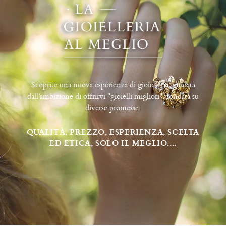
Scoprite una nuova esperienza di gioielleria, guidata
dall’ambizione di offrirvi "gioielli migliori", fondata su
diverse promesse:
QUALITÀ, PREZZO, ESPERIENZA, SCELTA
ED ETICA, SOLO IL MEGLIO....