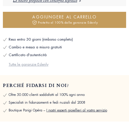
Le nostre proposte con consegna espressa
AGGIUNGERE AL CARRELLO
Protetto al 100% dalle garanzie Edenly
Reso entro 30 giorni (rimborso completo)
Cambio e messa a misura gratuiti
Certificato d'autenticità
Tutte le garanzie Edenly
PERCHÉ FIDARSI DI NOI?
Oltre 50.000 clienti soddisfatti al 100% ogni anno
Specialisti in fidanzamenti e fedi nuziali dal 2008
Boutique Parigi Opéra –
I nostri esperti gioiellieri al vostro servizio