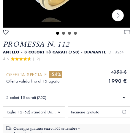
PROMESSA N. 112
ANELLO - 3 COLORI 18 CARATI (750) - DIAMANTE
ID : 3254
4.6 
 (12)
4350 €
-54%
OFFERTA SPECIALE
1990 €
Offerta valida fino al 15 agosto
3 colori 18 carati (750)
Taglia 12 (52) standard Donna
Incisione gratuita
Consegna gratuita entro il
03 settembre -