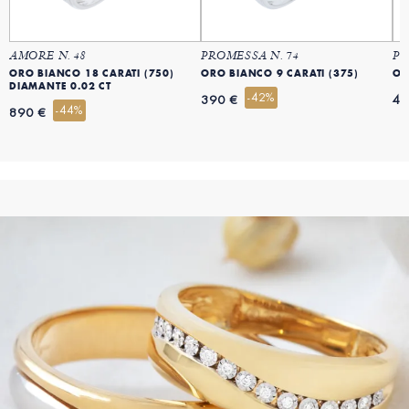
AMORE N. 48
PROMESSA N. 74
PR
ORO BIANCO 18 CARATI (750)
ORO BIANCO 9 CARATI (375)
OR
DIAMANTE 0.02 CT
-42%
390 €
49
-44%
890 €