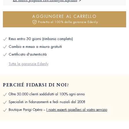
Le nostre proposte con consegna espressa
AGGIUNGERE AL CARRELLO
Protetto al 100% dalle garanzie Edenly
Reso entro 30 giorni (rimborso completo)
Cambio e messa a misura gratuiti
Certificato d'autenticità
Tutte le garanzie Edenly
PERCHÉ FIDARSI DI NOI?
Oltre 50.000 clienti soddisfatti al 100% ogni anno
Specialisti in fidanzamenti e fedi nuziali dal 2008
Boutique Parigi Opéra –
I nostri esperti gioiellieri al vostro servizio