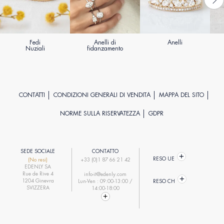
Fedi
Anelli di
Anelli
Nuziali
fidanzamento
CONTATTI
CONDIZIONI GENERALI DI VENDITA
MAPPA DEL SITO
NORME SULLA RISERVATEZZA
GDPR
SEDE SOCIALE
CONTATTO
RESO UE
(No resi)
+33 (0)1 87 66 21 42
EDENLY SA
Rue de Rive 4
info-it@edenly.com
1204 Ginevra
Lun-Ven : 09:00-13:00 /
RESO CH
SVIZZERA
14:00-18:00