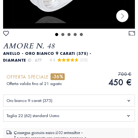
AMORE N. 48
ANELLO - ORO BIANCO 9 CARATI (375) -
4.6 
 (35)
DIAMANTE
ID : 677
700 €
-36%
OFFERTA SPECIALE
450 €
Offerta valida fino al 21 agosto
Oro bianco 9 carati (375)
Taglia 22 (62) standard Uomo
Consegna gratuita entro il
02 settembre -