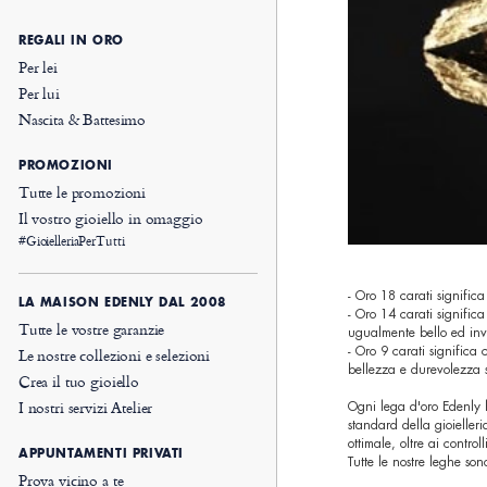
REGALI IN ORO
Per lei
Per lui
Nascita & Battesimo
PROMOZIONI
Tutte le promozioni
Il vostro gioiello in omaggio
#GioielleriaPerTutti
- Oro 18 carati signifi
LA MAISON EDENLY DAL 2008
- Oro 14 carati signifi
Tutte le vostre garanzie
ugualmente bello ed inv
- Oro 9 carati significa
Le nostre collezioni e selezioni
bellezza e durevolezza s
Crea il tuo gioiello
I nostri servizi Atelier
Ogni lega d'oro Edenly 
standard della gioieller
ottimale, oltre ai contro
APPUNTAMENTI PRIVATI
Tutte le nostre leghe so
Prova vicino a te