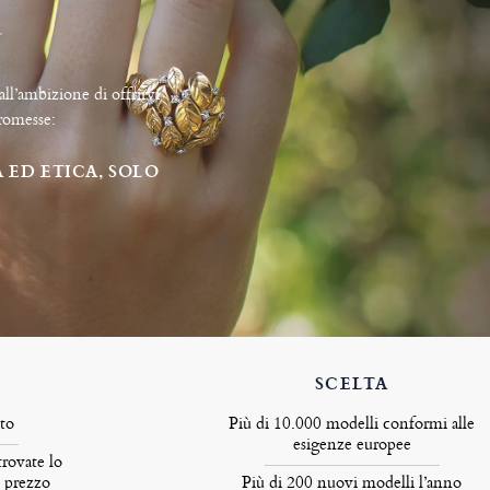
all’ambizione di offrirvi
promesse:
A ED ETICA, SOLO
SCELTA
ito
Più di 10.000 modelli conformi alle
esigenze europee
trovate lo
n prezzo
Più di 200 nuovi modelli l’anno