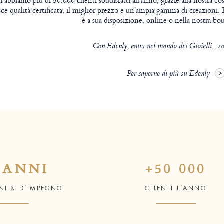
 abbiamo più di 50.000 clienti soddisfatti all'anno, grazie alla nostra cos
sce qualità certificata, il miglior prezzo e un'ampia gamma di creazioni. E 
è a sua disposizione, online o nella nostra bo
Con Edenly, entra nel mondo dei Gioielli... so
Per saperne di più su Edenly
 ANNI
+50 000
ONI & D’IMPEGNO
CLIENTI L’ANNO