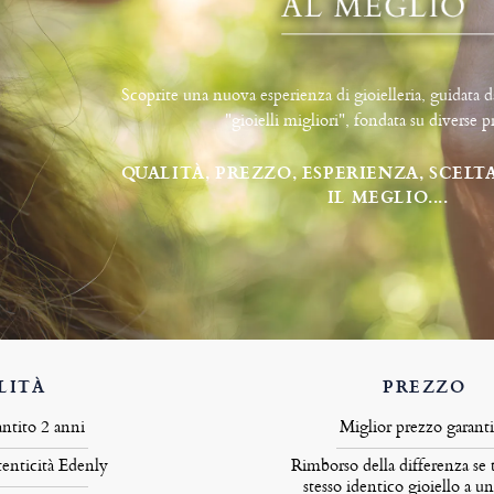
Scoprite una nuova esperienza di gioielleria, guidata d
"gioielli migliori", fondata su diverse 
QUALITÀ, PREZZO, ESPERIENZA, SCELT
IL MEGLIO....
LITÀ
PREZZO
antito 2 anni
Miglior prezzo garant
tenticità Edenly
Rimborso della differenza se 
stesso identico gioiello a u