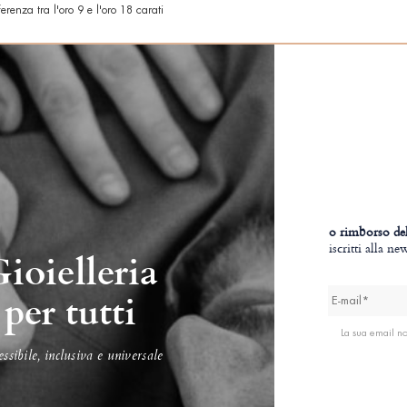
erenza tra l'oro 9 e l'oro 18 carati
o rimborso del
iscritti alla n
ioielleria
per tutti
La sua email n
ssibile, inclusiva e universale