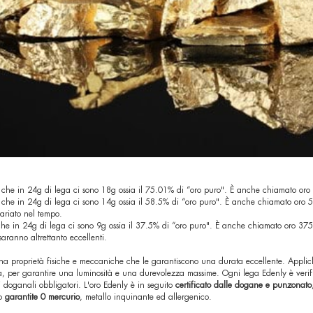
ca che in 24g di lega ci sono 18g ossia il 75.01% di “oro puro". È anche chiamato or
ca che in 24g di lega ci sono 14g ossia il 58.5% di “oro puro". È anche chiamato oro
ariato nel tempo.
 che in 24g di lega ci sono 9g ossia il 37.5% di “oro puro". È anche chiamato oro 375
aranno altrettanto eccellenti.
ha proprietà fisiche e meccaniche che le garantiscono una durata eccellente. Applich
ia, per garantire una luminosità e una durevolezza massime. Ogni lega Edenly è verifi
lli doganali obbligatori. L'oro Edenly è in seguito
certificato dalle dogane e punzonato
no
garantite 0 mercurio
, metallo inquinante ed allergenico.