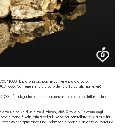
o 750/1000. È più prezioso poiché contiene più oro puro.
 585/1000. Contiene meno oro puro dell'oro 18 carati, ma resterà
/1000. È la lega tra le 3 che contiene meno oro puro, tuttavia, la sua
iamo un polish di minimo 5 micron, cioè 3 volte più elevato degli
cata almeno 3 volte prima della fusione per controllare la sua qualità
, processo che garantisce una titolazione a norma e assenza di mercurio.