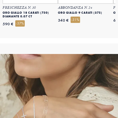
FRESCHEZZA N. 30
ABBONDANZA N. 24
FR
ORO GIALLO 18 CARATI (750)
ORO GIALLO 9 CARATI (375)
OR
DIAMANTE 0.07 CT
-31%
340 €
69
-37%
590 €