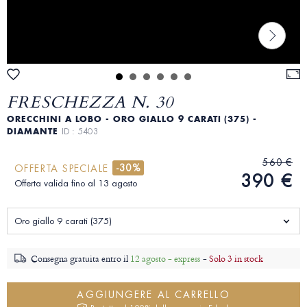
FRESCHEZZA N. 30
ORECCHINI A LOBO - ORO GIALLO 9 CARATI (375) -
DIAMANTE
ID : 5403
560 €
-30%
OFFERTA SPECIALE
390 €
Offerta valida fino al 13 agosto
Oro giallo 9 carati (375)
Consegna gratuita entro il
12 agosto - express
-
Solo 3 in stock
AGGIUNGERE AL CARRELLO