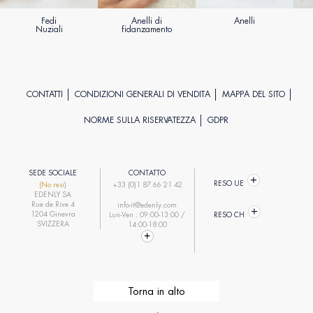
Fedi
Anelli di
Anelli
Nuziali
fidanzamento
CONTATTI
CONDIZIONI GENERALI DI VENDITA
MAPPA DEL SITO
NORME SULLA RISERVATEZZA
GDPR
SEDE SOCIALE
CONTATTO
RESO UE
(No resi)
+33 (0)1 87 66 21 42
EDENLY SA
Rue de Rive 4
info-it@edenly.com
1204 Ginevra
Lun-Ven : 09:00-13:00 /
RESO CH
SVIZZERA
14:00-18:00
Torna in alto