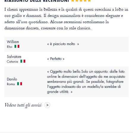
RIASSUNTO DELLE RECENSIONI
I clienti apprezzano la bellezza e la qualità di questi orecchini a lobo in
oro giallo e diamanti. Il design minimalista è considerato elegante e
adatto all'uso quotidiano. Alcune recensioni sottolineano la
dimensione discreta, coerente con lo stile classico.
William
« è piaciuto molto »
Rho
Salvatore
« Perfetto »
Catania
« Oggetto molto bello.Solo un appunto: dalle foto
online le dimensioni dell'oggetto da me acquistato
Danilo
sembravano più grandi. Se possibile, fotografare
Roma
l'oggetto indossato da un modello/a sarebbe di
grande utilità. »
Vedere tutti gli avvisi