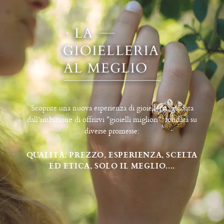
Scoprite una nuova esperienza di gioielleria, guidata
dall’ambizione di offrirvi "gioielli migliori", fondata su
diverse promesse:
QUALITÀ, PREZZO, ESPERIENZA, SCELTA
ED ETICA, SOLO IL MEGLIO....