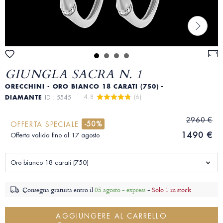
GIUNGLA SACRA N. 1
ORECCHINI - ORO BIANCO 18 CARATI (750) -
4.8 
 (6)
DIAMANTE
ID : 5545
2960 €
-50%
OFFERTA SPECIALE
1490 €
Offerta valida fino al 17 agosto
Oro bianco 18 carati (750)
Consegna gratuita entro il
05 agosto - express
-
Solo 1 in stock
AGGIUNGERE AL CARRELLO