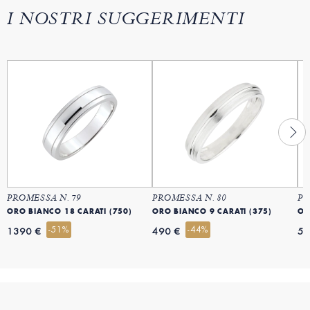
I NOSTRI SUGGERIMENTI
PROMESSA N. 79
PROMESSA N. 80
PR
ORO BIANCO 18 CARATI (750)
ORO BIANCO 9 CARATI (375)
OR
-51%
-44%
1390 €
490 €
59