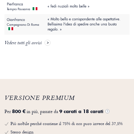
Pierfranca
« fedi nuziali molto belle »
Tempio Pausania
« Molto bello e corrispondente alle aspettative.
Gianfranco
Bellissima l'idea di spedire anche una busta
Campagnano Di Roma
regalo. »
Vedere tutti gli avvisi
VERSIONE PREMIUM
Per
in più, passate da
800 €
9 carati a 18 carati
?
Più nobile perché contiene il 75% di oro puro invece del 37,5%
Stesso design