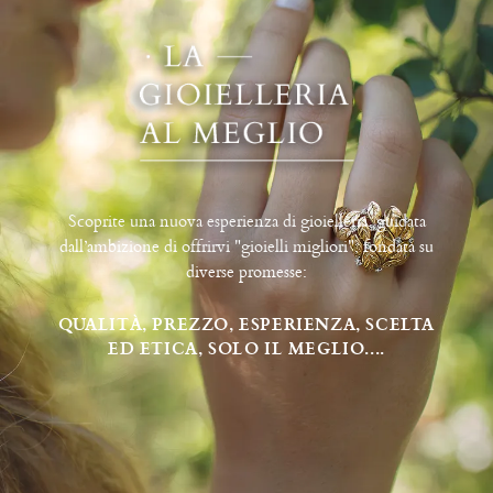
Scoprite una nuova esperienza di gioielleria, guidata
dall’ambizione di offrirvi "gioielli migliori", fondata su
diverse promesse:
QUALITÀ, PREZZO, ESPERIENZA, SCELTA
ED ETICA, SOLO IL MEGLIO....