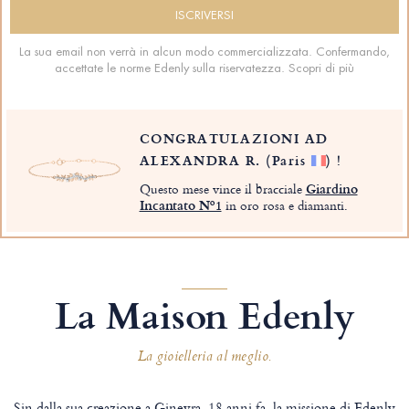
La sua email non verrà in alcun modo commercializzata. Confermando,
accettate le norme Edenly sulla riservatezza.
Scopri di più
CONGRATULAZIONI AD
ALEXANDRA R.
(Paris
)
!
Questo mese vince il bracciale
Giardino
Incantato Nº1
in oro rosa e diamanti.
La Maison Edenly
La gioielleria al meglio.
Sin dalla sua creazione a Ginevra, 18 anni fa, la missione di Edenly