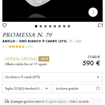
PROMESSA N. 79
ANELLO - ORO BIANCO 9 CARATI (375)
ID : 3425
4.7 
 (296)
1100 €
-46%
OFFERTA SPECIALE
590 €
Offerta valida fino al 17 agosto
Oro bianco 9 carati (375)
Taglia 22 (62) standard Uomo
Incisione gratuita
Consegna gratuita entro il
13 agosto express
-
Solo 1 in stock