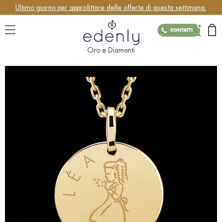
Ultimo giorno per approfittare delle offerte di questa settimana.
CONTATTI
Oro e Diamanti