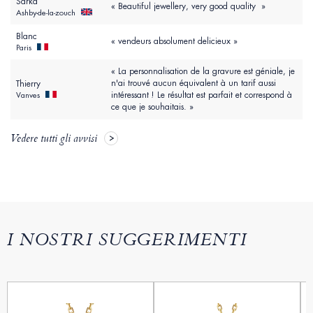
Sarka
« Beautiful jewellery, very good quality »
Ashby-de-la-zouch
Blanc
« vendeurs absolument delicieux »
Paris
« La personnalisation de la gravure est géniale, je
n'ai trouvé aucun équivalent à un tarif aussi
Thierry
intéressant ! Le résultat est parfait et correspond à
Vanves
ce que je souhaitais. »
Vedere tutti gli avvisi
I NOSTRI SUGGERIMENTI