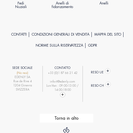
Fedi
Anelli di
Anelli
Nuziali
fidanzamento
CONTATTI
CONDIZIONI GENERALI DI VENDITA
MAPPA DEL SITO
NORME SULLA RISERVATEZZA
GDPR
SEDE SOCIALE
CONTATTO
RESO UE
(No resi)
+33 (0)1 87 66 21 42
EDENLY SA
Rue de Rive 4
info-it@edenly.com
1204 Ginevra
Lun-Ven : 09:00-13:00 /
RESO CH
SVIZZERA
14:00-18:00
Torna in alto