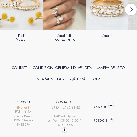
Fedi
Anelli di
Anelli
Nuziali
fidanzamento
CONTATTI
CONDIZIONI GENERALI DI VENDITA
MAPPA DEL SITO
NORME SULLA RISERVATEZZA
GDPR
SEDE SOCIALE
CONTATTO
RESO UE
(No resi)
+33 (0)1 87 66 21 42
EDENLY SA
Rue de Rive 4
info-it@edenly.com
1204 Ginevra
Lun-Ven : 09:00-13:00 /
RESO CH
SVIZZERA
14:00-18:00