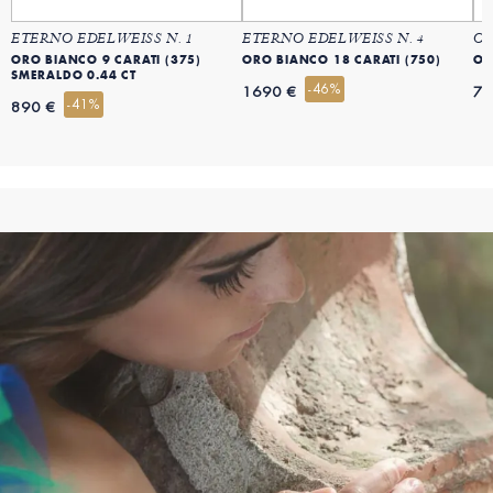
ETERNO EDELWEISS N. 1
ETERNO EDELWEISS N. 4
OR
ORO BIANCO 9 CARATI (375)
ORO BIANCO 18 CARATI (750)
OR
SMERALDO 0.44 CT
-46%
1690 €
79
-41%
890 €