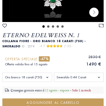
ETERNO EDELWEISS N. 1
COLLANA FIORE - ORO BIANCO 18 CARATI (750) -
4.7 
 (120)
SMERALDO
ID : 2574
2830 €
-47%
OFFERTA SPECIALE
1490 €
Offerta valida fino al 15 agosto
Oro bianco 18 carati (750)
Smeraldo 0.44 Carati
Consegna gratuita entro il
12 agosto - express
-
Solo 1 in stock
AGGIUNGERE AL CARRELLO