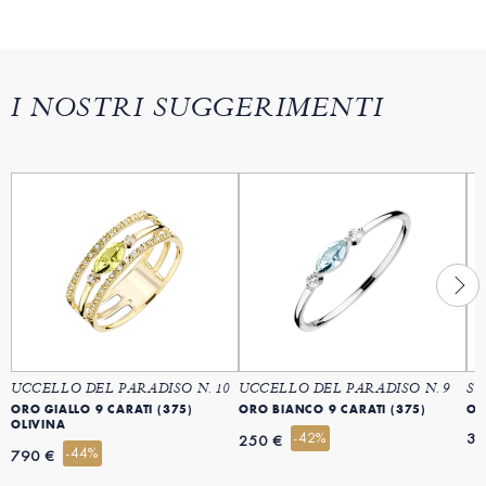
I NOSTRI SUGGERIMENTI
UCCELLO DEL PARADISO N. 10
UCCELLO DEL PARADISO N. 9
SB
ORO GIALLO 9 CARATI (375)
ORO BIANCO 9 CARATI (375)
OR
OLIVINA
-42%
34
250 €
-44%
790 €