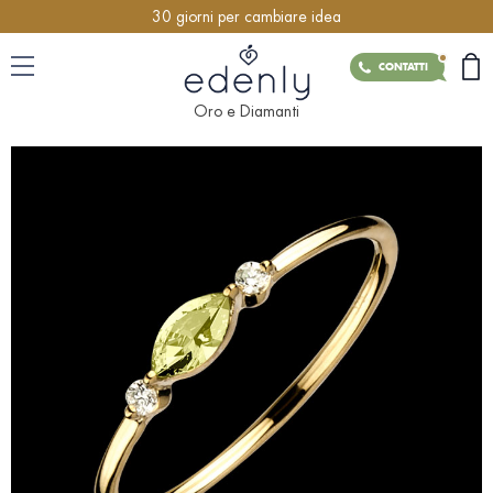
30 giorni per cambiare idea
CONTATTI
Oro e Diamanti