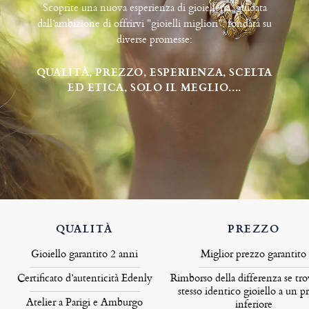
Scoprite una nuova esperienza di gioielleria, guidata
dall’ambizione di offrirvi "gioielli migliori", fondata su
diverse promesse:
QUALITÀ, PREZZO, ESPERIENZA, SCELTA
ED ETICA, SOLO IL MEGLIO....
QUALITÀ
PREZZO
Gioiello garantito 2 anni
Miglior prezzo garantito
Certificato d’autenticità Edenly
Rimborso della differenza se tro
stesso identico gioiello a un p
Atelier a Parigi e Amburgo
inferiore