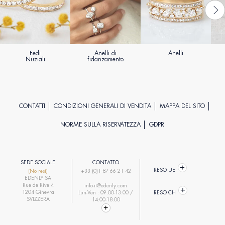
Fedi
Anelli di
Anelli
Nuziali
fidanzamento
CONTATTI
CONDIZIONI GENERALI DI VENDITA
MAPPA DEL SITO
NORME SULLA RISERVATEZZA
GDPR
SEDE SOCIALE
CONTATTO
RESO UE
(No resi)
+33 (0)1 87 66 21 42
EDENLY SA
Rue de Rive 4
info-it@edenly.com
1204 Ginevra
Lun-Ven : 09:00-13:00 /
RESO CH
SVIZZERA
14:00-18:00