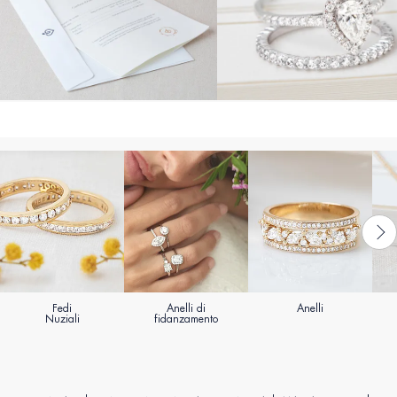
Fedi
Anelli di
Anelli
Nuziali
fidanzamento