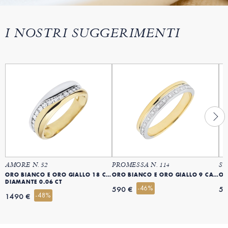
I NOSTRI SUGGERIMENTI
AMORE N. 52
PROMESSA N. 114
SA
ORO BIANCO E ORO GIALLO 18 CARATI (750)
ORO BIANCO E ORO GIALLO 9 CARATI (375)
DIAMANTE 0.06 CT
-46%
590 €
55
-48%
1490 €