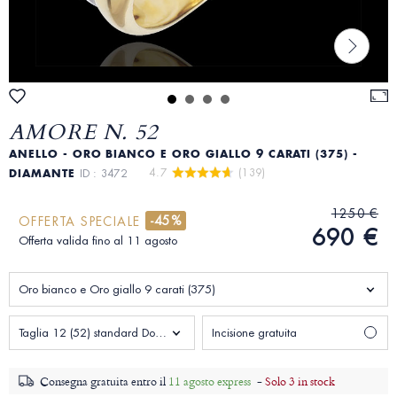
AMORE N. 52
ANELLO - ORO BIANCO E ORO GIALLO 9 CARATI (375) -
4.7 
 (139)
DIAMANTE
ID : 3472
1250 €
-45%
OFFERTA SPECIALE
690 €
Offerta valida fino al 11 agosto
Oro bianco e Oro giallo 9 carati (375)
Taglia 12 (52) standard Donna
Incisione gratuita
Consegna gratuita entro il
11 agosto express
-
Solo 3 in stock