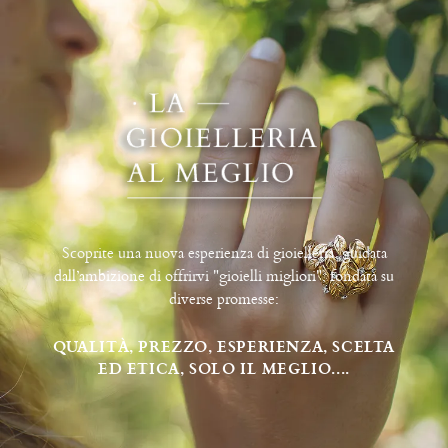
Scoprite una nuova esperienza di gioielleria, guidata
dall’ambizione di offrirvi "gioielli migliori", fondata su
diverse promesse:
QUALITÀ, PREZZO, ESPERIENZA, SCELTA
ED ETICA, SOLO IL MEGLIO....