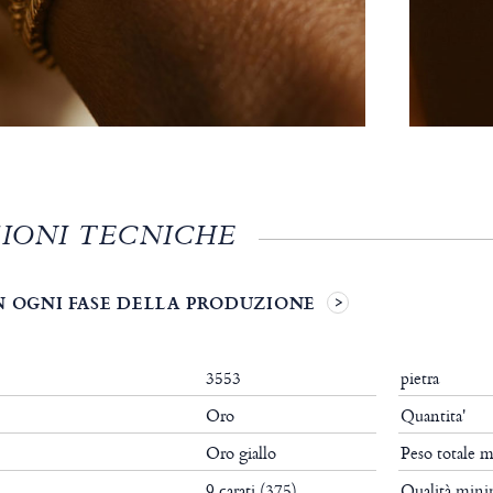
IONI TECNICHE
N OGNI FASE DELLA PRODUZIONE
3553
pietra
Oro
Quantita'
Oro giallo
Peso totale 
9 carati (375)
Qualità min