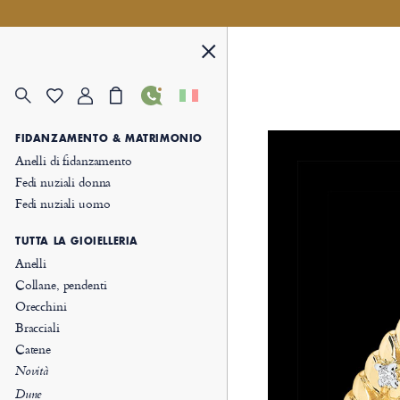
FIDANZAMENTO & MATRIMONIO
Anelli di fidanzamento
Fedi nuziali donna
Fedi nuziali uomo
TUTTA LA GIOIELLERIA
Anelli
Collane, pendenti
Orecchini
Bracciali
Catene
Novità
Dune