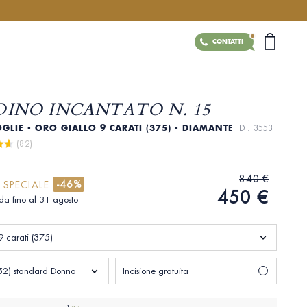
CONTATTI
DINO INCANTATO N. 15
GLIE - ORO GIALLO 9 CARATI (375) - DIAMANTE
ID : 3553
 (82)
840 €
-46%
 SPECIALE
450 €
ida fino al 31 agosto
9 carati (375)
(52) standard Donna
Incisione gratuita