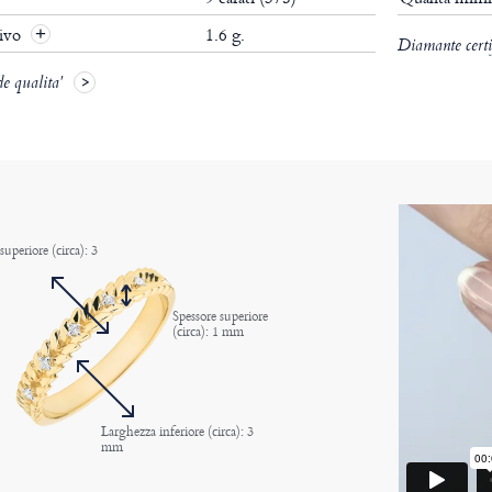
tivo
1.6 g.
Diamante certif
de qualita'
uperiore (circa): 3
Spessore superiore
(circa): 1 mm
Larghezza inferiore (circa): 3
mm