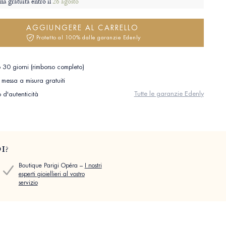
a gratuita entro il
26 agosto
AGGIUNGERE AL CARRELLO
Protetto al 100% dalle garanzie Edenly
 30 giorni (rimborso completo)
messa a misura gratuiti
Tutte le garanzie Edenly
o d'autenticità
I?
Boutique Parigi Opéra –
I nostri
esperti gioiellieri al vostro
servizio