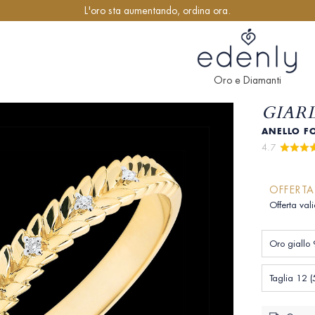
L'oro sta aumentando, ordina ora.
Oro e Diamanti
GIAR
ANELLO FO
4.7 
OFFERTA
Offerta val
Oro giallo 
Taglia 12 