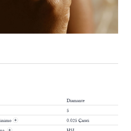
Diamante
5
minimo
0.025 Carati
+
ima
HSI
+