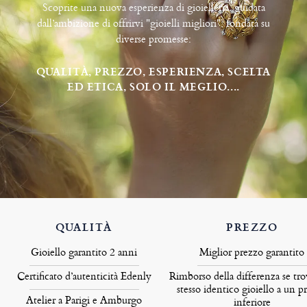
Scoprite una nuova esperienza di gioielleria, guidata
dall’ambizione di offrirvi "gioielli migliori", fondata su
diverse promesse:
QUALITÀ, PREZZO, ESPERIENZA, SCELTA
ED ETICA, SOLO IL MEGLIO....
QUALITÀ
PREZZO
Gioiello garantito 2 anni
Miglior prezzo garantito
Certificato d’autenticità Edenly
Rimborso della differenza se tro
stesso identico gioiello a un p
Atelier a Parigi e Amburgo
inferiore