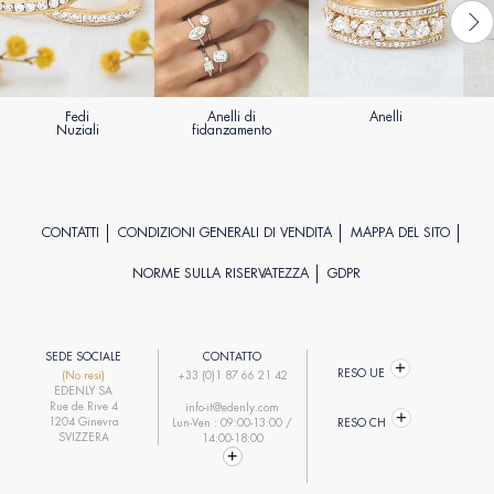
Fedi
Anelli di
Anelli
Nuziali
fidanzamento
CONTATTI
CONDIZIONI GENERALI DI VENDITA
MAPPA DEL SITO
NORME SULLA RISERVATEZZA
GDPR
SEDE SOCIALE
CONTATTO
RESO UE
(No resi)
+33 (0)1 87 66 21 42
EDENLY SA
Rue de Rive 4
info-it@edenly.com
1204 Ginevra
Lun-Ven : 09:00-13:00 /
RESO CH
SVIZZERA
14:00-18:00