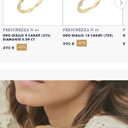
FRESCHEZZA N. 64
FRESCHEZZA N. 65
FR
ORO GIALLO 9 CARATI (375)
ORO GIALLO 18 CARATI (750)
OR
DIAMANTE 0.09 CT
-47%
990 €
89
-42%
490 €