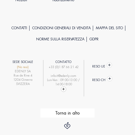
Nuziali
fidanzamento
CONTATTI
CONDIZIONI GENERALI DI VENDITA
MAPPA DEL SITO
NORME SULLA RISERVATEZZA
GDPR
SEDE SOCIALE
CONTATTO
RESO UE
(No resi)
+33 (0)1 87 66 21 42
EDENLY SA
Rue de Rive 4
info-it@edenly.com
1204 Ginevra
Lun-Ven : 09:00-13:00 /
RESO CH
SVIZZERA
14:00-18:00
Torna in alto