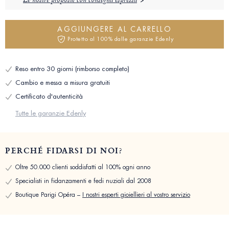
Le nostre proposte con consegna espressa
AGGIUNGERE AL CARRELLO
Protetto al 100% dalle garanzie Edenly
Reso entro 30 giorni (rimborso completo)
Cambio e messa a misura gratuiti
Certificato d'autenticità
Tutte le garanzie Edenly
PERCHÉ FIDARSI DI NOI?
Oltre 50.000 clienti soddisfatti al 100% ogni anno
Specialisti in fidanzamenti e fedi nuziali dal 2008
Boutique Parigi Opéra –
I nostri esperti gioiellieri al vostro servizio