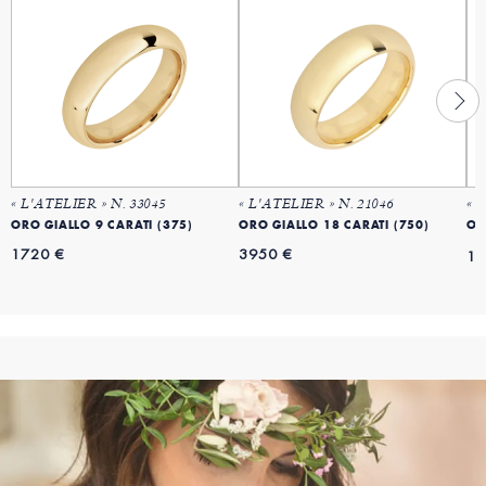
« L'ATELIER » N. 33045
« L'ATELIER » N. 21046
« 
ORO GIALLO 9 CARATI (375)
ORO GIALLO 18 CARATI (750)
OR
1720 €
3950 €
18