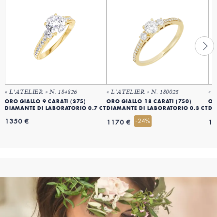
« L'ATELIER » N. 184826
« L'ATELIER » N. 180025
« 
ORO GIALLO 9 CARATI (375)
ORO GIALLO 18 CARATI (750)
OR
DIAMANTE DI LABORATORIO 0.7 CT
DIAMANTE DI LABORATORIO 0.3 CT
DI
1350 €
-24%
1170 €
13