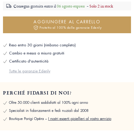
Consegna gratuita entro il
06 agosto express
-
Solo 2 in stock
AGGIUNGERE AL CARRELLO
Protetto al 100% dalle garanzie Edenly
Reso entro 30 giorni (rimborso completo)
Cambio e messa a misura gratuiti
Certificato d'autenticità
Tutte le garanzie Edenly
PERCHÉ FIDARSI DI NOI?
Oltre 50.000 clienti soddisfatti al 100% ogni anno
Specialisti in fidanzamenti e fedi nuziali dal 2008
Boutique Parigi Opéra –
I nostri esperti gioiellieri al vostro servizio