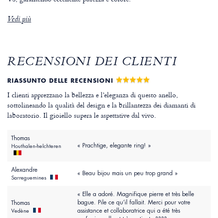
Vedi più
RECENSIONI DEI CLIENTI
RIASSUNTO DELLE RECENSIONI
I clienti apprezzano la bellezza e l’eleganza di questo anello,
sottolineando la qualità del design e la brillantezza dei diamanti di
laboratorio. Il gioiello supera le aspettative dal vivo.
Thomas
« Prachtige, elegante ring! »
Houthalen-helchteren
Alexandre
« Beau bijou mais un peu trop grand »
Sarreguemines
« Elle a adoré. Magnifique pierre et très belle
bague. Pile ce qu’il fallait. Merci pour votre
Thomas
assistance et collaboratrice qui a été très
Vedène