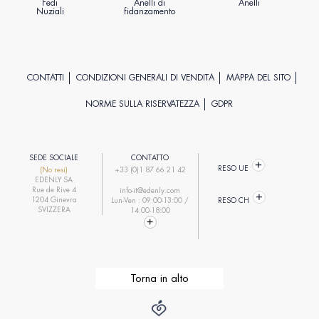
Fedi
Anelli di
Anelli
Nuziali
fidanzamento
CONTATTI
CONDIZIONI GENERALI DI VENDITA
MAPPA DEL SITO
NORME SULLA RISERVATEZZA
GDPR
SEDE SOCIALE
CONTATTO
RESO UE
(No resi)
+33 (0)1 87 66 21 42
EDENLY SA
Rue de Rive 4
info-it@edenly.com
1204 Ginevra
Lun-Ven : 09:00-13:00 /
RESO CH
SVIZZERA
14:00-18:00
Torna in alto