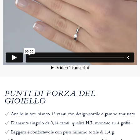
PUNTI DI FORZA DEL
GIOIELLO
Anello in oro bianco 18 carati con design sottile e gambo smussato
Diamante singolo da 0,14 carati, qualità H/I, montato su 4 griffe
Leggero e confortevole con peso minimo totale di 1,4 g