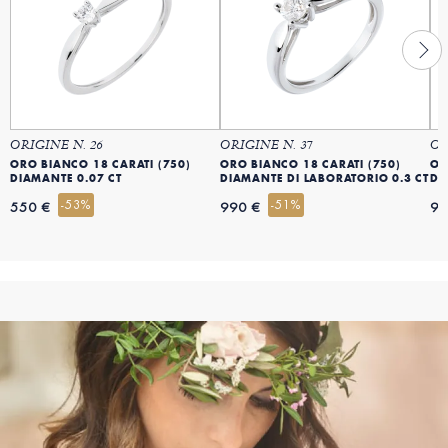
ORIGINE N. 26
ORIGINE N. 37
OR
ORO BIANCO 18 CARATI (750)
ORO BIANCO 18 CARATI (750)
OR
DIAMANTE 0.07 CT
DIAMANTE DI LABORATORIO 0.3 CT
DI
-53%
-51%
550 €
990 €
99