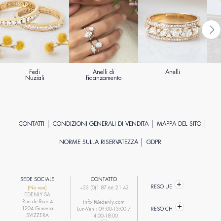
Fedi
Anelli di
Anelli
Nuziali
fidanzamento
CONTATTI
CONDIZIONI GENERALI DI VENDITA
MAPPA DEL SITO
NORME SULLA RISERVATEZZA
GDPR
SEDE SOCIALE
CONTATTO
RESO UE
(No resi)
+33 (0)1 87 66 21 42
EDENLY SA
Rue de Rive 4
info-it@edenly.com
1204 Ginevra
Lun-Ven : 09:00-13:00 /
RESO CH
SVIZZERA
14:00-18:00