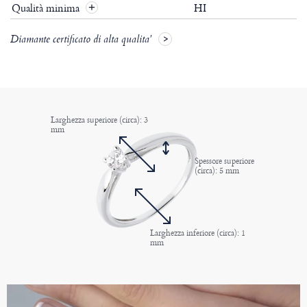
Qualità minima
HI
+
Diamante certificato di alta qualita'
Larghezza superiore (circa): 3
mm
Spessore superiore
(circa): 5 mm
Larghezza inferiore (circa): 1
mm