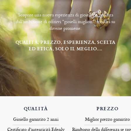
Scoprite una nuova esperienza di gioielleria, guidata
dall’ambizione di offrirvi "gioielli migliori", fondata su
diverse promesse:
QUALITÀ, PREZZO, ESPERIENZA, SCELTA
ED ETICA, SOLO IL MEGLIO....
QUALITÀ
PREZZO
Gioiello garantito 2 anni
Miglior prezzo garantito
Certificato d’autenticità Edenly
Rimborso della differenza se tro