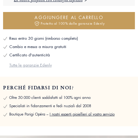
Le nostre proposte con consegna espressa
AGGIUNGERE AL CARRELLO
Protetto al 100% dalle garanzie Edenly
Reso entro 30 giorni (rimborso completo)
Cambio e messa a misura gratuiti
Certificato d'autenticità
Tutte le garanzie Edenly
PERCHÉ FIDARSI DI NOI?
Oltre 50.000 clienti soddisfatti al 100% ogni anno
Specialisti in fidanzamenti e fedi nuziali dal 2008
Boutique Parigi Opéra –
I nostri esperti gioiellieri al vostro servizio