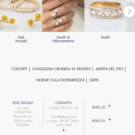
Fedi
Anelli di
Anelli
Nuziali
fidanzamento
CONTATTI
CONDIZIONI GENERALI DI VENDITA
MAPPA DEL SITO
NORME SULLA RISERVATEZZA
GDPR
SEDE SOCIALE
CONTATTO
RESO UE
(No resi)
+33 (0)1 87 66 21 42
EDENLY SA
Rue de Rive 4
info-it@edenly.com
1204 Ginevra
Lun-Ven : 09:00-13:00 /
RESO CH
SVIZZERA
14:00-18:00