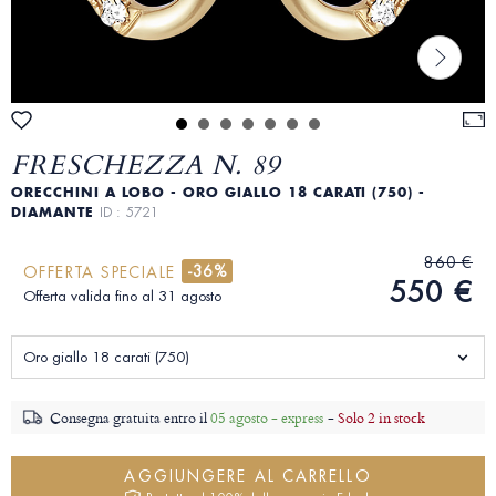
FRESCHEZZA N. 89
ORECCHINI A LOBO - ORO GIALLO 18 CARATI (750) -
DIAMANTE
ID : 5721
860 €
-36%
OFFERTA SPECIALE
550 €
Offerta valida fino al 31 agosto
Oro giallo 18 carati (750)
Consegna gratuita entro il
05 agosto - express
-
Solo 2 in stock
AGGIUNGERE AL CARRELLO