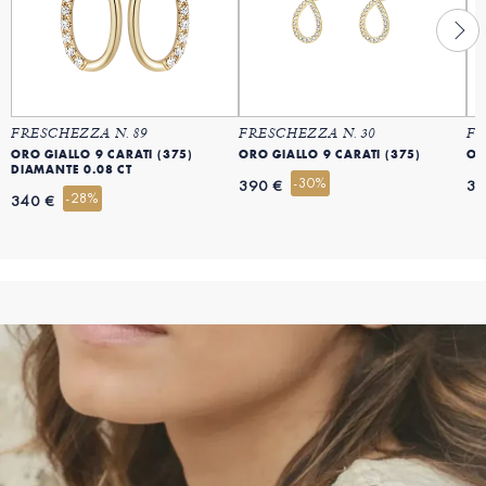
FRESCHEZZA N. 89
FRESCHEZZA N. 30
FR
ORO GIALLO 9 CARATI (375)
ORO GIALLO 9 CARATI (375)
OR
DIAMANTE 0.08 CT
-30%
390 €
39
-28%
340 €