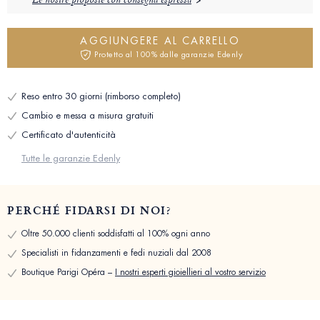
Le nostre proposte con consegna espressa
AGGIUNGERE AL CARRELLO
Protetto al 100% dalle garanzie Edenly
Reso entro 30 giorni (rimborso completo)
Cambio e messa a misura gratuiti
Certificato d'autenticità
Tutte le garanzie Edenly
PERCHÉ FIDARSI DI NOI?
Oltre 50.000 clienti soddisfatti al 100% ogni anno
Specialisti in fidanzamenti e fedi nuziali dal 2008
Boutique Parigi Opéra –
I nostri esperti gioiellieri al vostro servizio