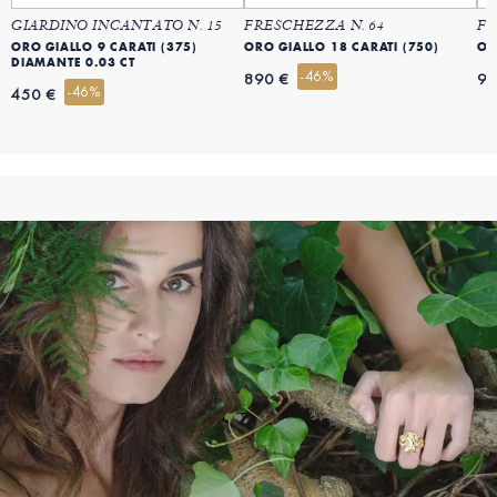
GIARDINO INCANTATO N. 15
FRESCHEZZA N. 64
FR
ORO GIALLO 9 CARATI (375)
ORO GIALLO 18 CARATI (750)
OR
DIAMANTE 0.03 CT
-46%
890 €
99
-46%
450 €