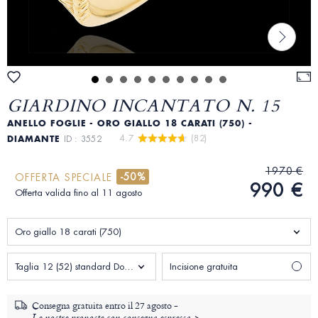
GIARDINO INCANTATO N. 15
ANELLO FOGLIE - ORO GIALLO 18 CARATI (750) -
4.7 
 (82)
DIAMANTE
ID : 3552
1970 €
-50%
OFFERTA SPECIALE
990 €
Offerta valida fino al 11 agosto
Oro giallo 18 carati (750)
Taglia 12 (52) standard Donna
Incisione gratuita
Consegna gratuita entro il
27 agosto -