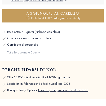
Le nostre proposte con consegna espressa
AGGIUNGERE AL CARRELLO
Protetto al 100% dalle garanzie Edenly
Reso entro 30 giorni (rimborso completo)
Cambio e messa a misura gratuiti
Certificato d'autenticità
Tutte le garanzie Edenly
PERCHÉ FIDARSI DI NOI?
Oltre 50.000 clienti soddisfatti al 100% ogni anno
Specialisti in fidanzamenti e fedi nuziali dal 2008
Boutique Parigi Opéra –
I nostri esperti gioiellieri al vostro servizio