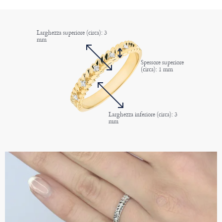
Larghezza superiore (circa): 3
mm
Spessore superiore
(circa): 1 mm
Larghezza inferiore (circa): 3
mm